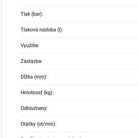
Tlak (bar)
:
Tlaková nádoba (l)
:
Využitie
:
Zástavba
:
Dĺžka (mm)
:
Hmotnosť (kg)
:
Odhlučnený
:
Otáčky (ot/min)
: