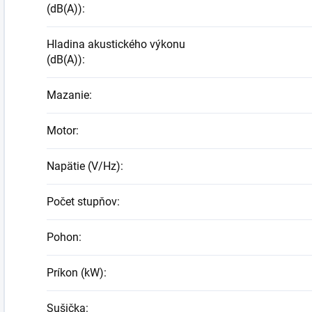
(dB(A))
:
Hladina akustického výkonu
(dB(A))
:
Mazanie
:
Motor
:
Napätie (V/Hz)
:
Počet stupňov
:
Pohon
:
Príkon (kW)
:
Sušička
: