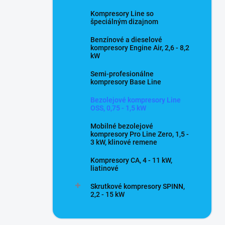
Kompresory Line so
špeciálným dizajnom
Benzínové a dieselové
kompresory Engine Air, 2,6 - 8,2
kW
Semi-profesionálne
kompresory Base Line
Bezolejové kompresory Line
OSS, 0,75 - 1,5 kW
Mobilné bezolejové
kompresory Pro Line Zero, 1,5 -
3 kW, klinové remene
Kompresory CA, 4 - 11 kW,
liatinové
Skrutkové kompresory SPINN,
2,2 - 15 kW