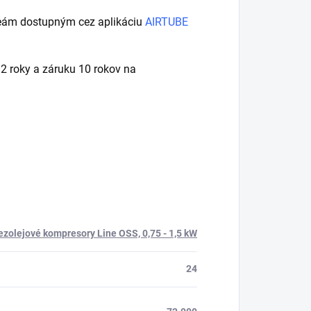
deám dostupným cez aplikáciu
AIRTUBE
 roky a záruku 10 rokov na
ezolejové kompresory Line OSS, 0,75 - 1,5 kW
24