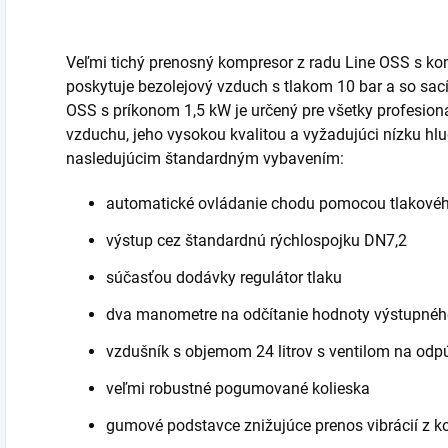
Veľmi tichý prenosný kompresor z radu Line OSS s 
poskytuje bezolejový vzduch s tlakom 10 bar a so sa
OSS s príkonom 1,5 kW je určený pre všetky profesion
vzduchu, jeho vysokou kvalitou a vyžadujúci nízku hl
nasledujúcim štandardným vybavením:
automatické ovládanie chodu pomocou tlakové
výstup cez štandardnú rýchlospojku DN7,2
súčasťou dodávky regulátor tlaku
dva manometre na odčítanie hodnoty výstupného
vzdušník s objemom 24 litrov s ventilom na od
veľmi robustné pogumované kolieska
gumové podstavce znižujúce prenos vibrácií z 