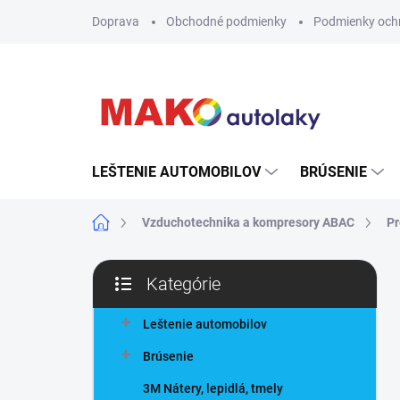
Prejsť
Doprava
Obchodné podmienky
Podmienky och
na
obsah
LEŠTENIE AUTOMOBILOV
BRÚSENIE
Domov
Vzduchotechnika a kompresory ABAC
Pr
B
Kategórie
o
Preskočiť
č
kategórie
n
Leštenie automobilov
ý
Brúsenie
p
a
3M Nátery, lepidlá, tmely