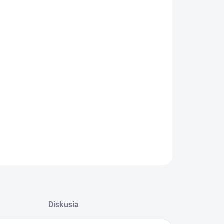
:
−
+
Pridať do košíka
fesionálny odhlučnený kompresor s výstupným
om 10 bar vhodný na profesionálne aplikácie.
ilné bezolejové prevedenie s príkonom motora 1,5
a tlakovou nádobou s objemom 24 litrov.
ILNÉ INFORMÁCIE
OPÝTAŤ SA
STRÁŽIŤ
Diskusia