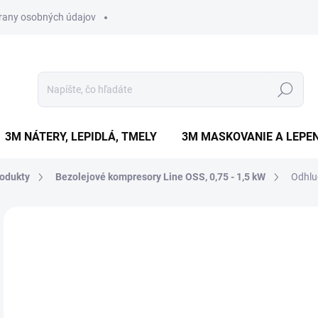
rany osobných údajov
Hľadať
3M NÁTERY, LEPIDLÁ, TMELY
3M MASKOVANIE A LEPEN
odukty
Bezolejové kompresory Line OSS, 0,75 - 1,5 kW
Odhlu
Neohodnotené
Podrobnosti hodnotenia
ZNAČKA
€
€26
Jedn
SK