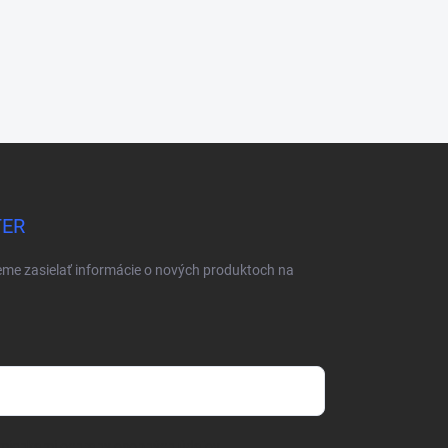
TER
eme zasielať informácie o nových produktoch na
mienkami ochrany osobných údajov