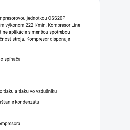
kompresorovou jednotkou OSS20P
cím výkonom 222 l/min. Kompresor Line
álne aplikácie s menšou spotrebou
učnosť stroja. Kompresor disponuje
ho spínača
 tlaku a tlaku vo vzdušníku
púšťanie kondenzátu
kompresora