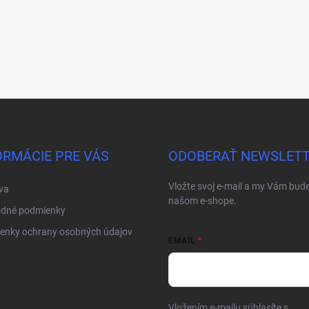
ORMÁCIE PRE VÁS
ODOBERAŤ NEWSLET
Vložte svoj e-mail a my Vám bud
va
našom e-shope.
dné podmienky
enky ochrany osobných údajov
EMAIL
Vložením e-mailu súhlasíte s
pod