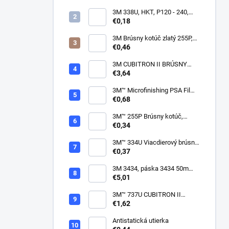
3M 338U, HKT, P120 - 240,
150mm
€0,18
3M Brúsny kotúč zlatý 255P,
suchý zips, 15 dier, v
€0,46
zrnitostiach od P80 do P600,
150 mm
3M CUBITRON II BRÚSNY
PÁSIK, 10 X 330 MM
€3,64
3M™ Microfinishing PSA Film
Disc 268L, 9 Mic 3MIL, 37 mm
€0,68
x NH
3M™ 255P Brúsny kotúč,
suchý zips, bez dier, 75mm
€0,34
3M™ 334U Viacdierový brúsny
kotúč Purple 75mm
€0,37
3M 3434, páska 3434 50m
modrá
€5,01
3M™ 737U CUBITRON II
VIACDIEROVÝ BRÚSNY
€1,62
HÁROK, SUCHÝ ZIPS, 70 X
396 MM
Antistatická utierka