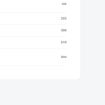
nie
222
300
610
áno