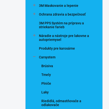
n
3M Maskovanie a lepenie
e
l
Ochrana zdravia a bezpečnosť
3M PPS Systém na prípravu a
striekanie farieb
Náradie a nástroje pre lakovne a
autopriemysel
Produkty pre karosárne
Carsystem
Brúsiva
Tmely
Plniče
Laky
Riedidlá, odmastňovače a
odlakovače