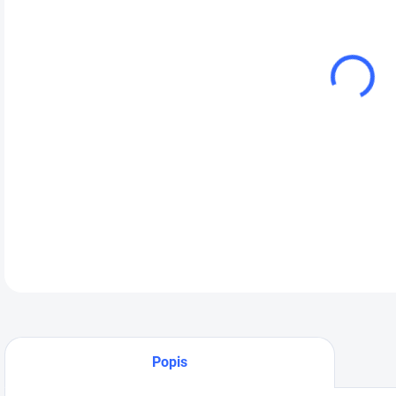
cena
Pro
tlak
Mob
kW 
DETA
Popis