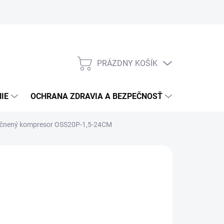
PRÁZDNY KOŠÍK
NÁKUPNÝ
KOŠÍK
IE
OCHRANA ZDRAVIA A BEZPEČNOSŤ
3M PPS S
čnený kompresor OSS20P-1,5-24CM
:
ABAC
331,08
/ ks
9,17 bez DPH
otková
LADOM
(27 KS)