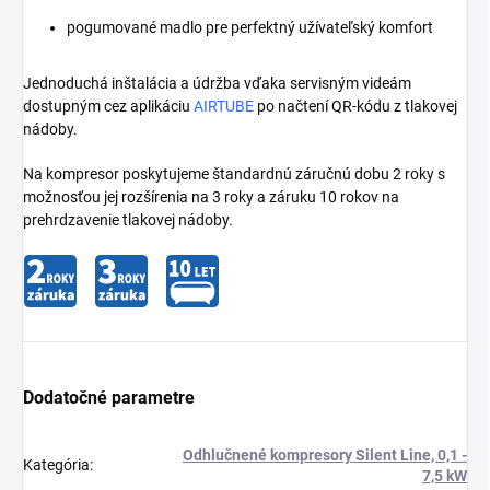
pogumované madlo pre perfektný užívateľský komfort
Jednoduchá inštalácia a údržba vďaka servisným videám
dostupným cez aplikáciu
AIRTUBE
po načtení QR-kódu z tlakovej
nádoby.
Na kompresor poskytujeme štandardnú záručnú dobu 2 roky s
možnosťou jej rozšírenia na 3 roky a záruku 10 rokov na
prehrdzavenie tlakovej nádoby.
Dodatočné parametre
Odhlučnené kompresory Silent Line, 0,1 -
Kategória
:
7,5 kW