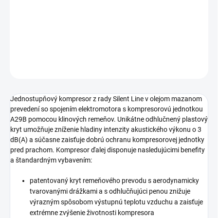
prevedenie s príkonom motora 1,5 kW a s tlakovou
nádobou s objemom 150 litrov.
DETAILNÉ INFORMÁCIE
OPÝTAŤ SA
STRÁŽIŤ
Jednostupňový kompresor z rady Silent Line v olejom mazanom
prevedení so spojením elektromotora s kompresorovú jednotkou
A29B pomocou klinových remeňov. Unikátne odhlučnený plastový
kryt umožňuje zníženie hladiny intenzity akustického výkonu o 3
dB(A) a súčasne zaisťuje dobrú ochranu kompresorovej jednotky
pred prachom. Kompresor ďalej disponuje nasledujúcimi benefity
a štandardným vybavením:
patentovaný kryt remeňového prevodu s aerodynamicky
tvarovanými drážkami a s odhlučňujúci penou znižuje
výrazným spôsobom výstupnú teplotu vzduchu a zaisťuje
extrémne zvýšenie životnosti kompresora