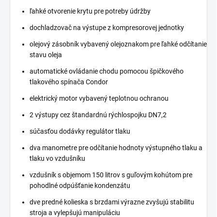
ľahké otvorenie krytu pre potreby údržby
dochladzovač na výstupe z kompresorovej jednotky
olejový zásobník vybavený olejoznakom pre ľahké odčítanie
stavu oleja
automatické ovládanie chodu pomocou špičkového
tlakového spínača Condor
elektrický motor vybavený teplotnou ochranou
2 výstupy cez štandardnú rýchlospojku DN7,2
súčasťou dodávky regulátor tlaku
dva manometre pre odčítanie hodnoty výstupného tlaku a
tlaku vo vzdušníku
vzdušník s objemom 150 litrov s guľovým kohútom pre
pohodlné odpúšťanie kondenzátu
dve predné kolieska s brzdami výrazne zvyšujú stabilitu
stroja a vylepšujú manipuláciu