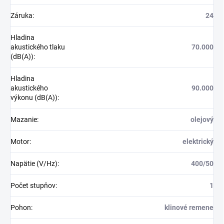
Záruka
:
24
Hladina
akustického tlaku
70.000
(dB(A))
:
Hladina
akustického
90.000
výkonu (dB(A))
:
Mazanie
:
olejový
Motor
:
elektrický
Napätie (V/Hz)
:
400/50
Počet stupňov
:
1
Pohon
:
klinové remene