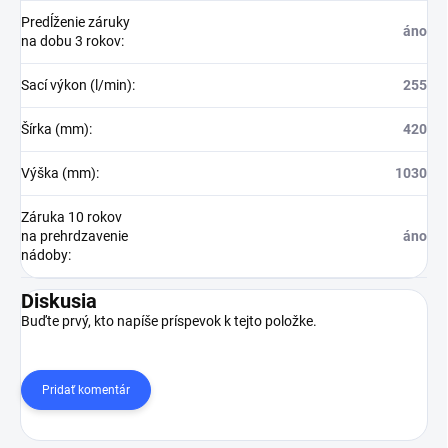
Predĺženie záruky
áno
na dobu 3 rokov
:
Sací výkon (l/min)
:
255
Šírka (mm)
:
420
Výška (mm)
:
1030
Záruka 10 rokov
na prehrdzavenie
áno
nádoby
:
Diskusia
Buďte prvý, kto napíše príspevok k tejto položke.
Pridať komentár