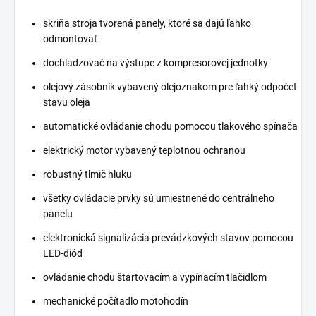
skriňa stroja tvorená panely, ktoré sa dajú ľahko
odmontovať
dochladzovač na výstupe z kompresorovej jednotky
olejový zásobník vybavený olejoznakom pre ľahký odpočet
stavu oleja
automatické ovládanie chodu pomocou tlakového spínača
elektrický motor vybavený teplotnou ochranou
robustný tlmič hluku
všetky ovládacie prvky sú umiestnené do centrálneho
panelu
elektronická signalizácia prevádzkových stavov pomocou
LED-diód
ovládanie chodu štartovacím a vypínacím tlačidlom
mechanické počítadlo motohodín