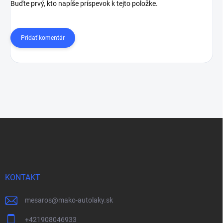
Buďte prvý, kto napíše príspevok k tejto položke.
Pridať komentár
Z
á
p
ä
t
i
KONTAKT
e
mesaros
@
mako-autolaky.sk
+421908046933