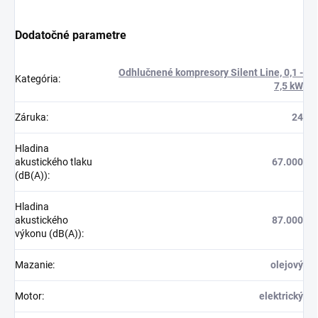
Dodatočné parametre
Odhlučnené kompresory Silent Line, 0,1 -
Kategória
:
7,5 kW
Záruka
:
24
Hladina
akustického tlaku
67.000
(dB(A))
:
Hladina
akustického
87.000
výkonu (dB(A))
:
Mazanie
:
olejový
Motor
:
elektrický