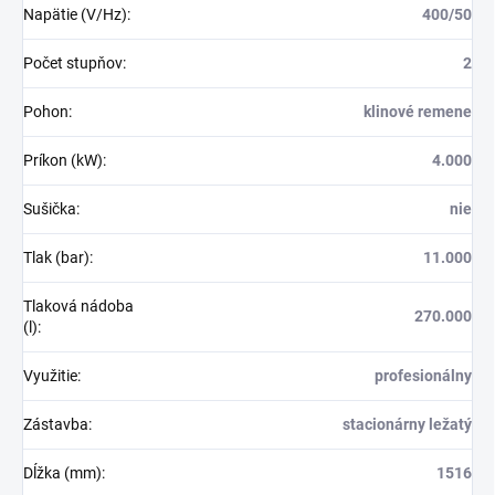
Napätie (V/Hz)
:
400/50
Počet stupňov
:
2
Pohon
:
klinové remene
Príkon (kW)
:
4.000
Sušička
:
nie
Tlak (bar)
:
11.000
Tlaková nádoba
270.000
(l)
:
Využitie
:
profesionálny
Zástavba
:
stacionárny ležatý
Dĺžka (mm)
:
1516