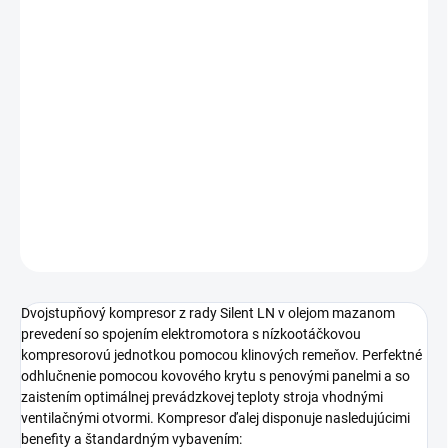
cena:
Odhlučnený profesionálny kompresor s klinovými
remeňmi s výstupným tlakom 11 bar určený najmä pre
využívanie v remeselníckych aplikáciách s nárokmi na
nízku hlučnosť stroja. Stacionárne olejom mazané
prevedení s príkonom motora 4 kW so vzdušníkom o
objeme 270 litrov.
DETAILNÉ INFORMÁCIE
OPÝTAŤ SA
STRÁŽIŤ
Dvojstupňový kompresor z rady Silent LN v olejom mazanom
prevedení so spojením elektromotora s nízkootáčkovou
kompresorovú jednotkou pomocou klinových remeňov. Perfektné
odhlučnenie pomocou kovového krytu s penovými panelmi a so
zaistením optimálnej prevádzkovej teploty stroja vhodnými
ventilačnými otvormi. Kompresor ďalej disponuje nasledujúcimi
benefity a štandardným vybavením: