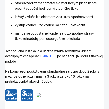
otrasuvzdorný manometer s glycerínovým plnením pre
presný odpočet hodnoty výstupného tlaku
ležatý vzdušník s objemom 270 litrov s podstavcami
výstup vzduchu zo vzdušníka cez guľový kohút
manuálne odpúšťanie kondenzátu zo spodnej strany
tlakovej nádoby pomocou guľového kohúta
Jednoduchá inštalácia a údržba vďaka servisným videám
dostupným cez aplikáciu
AIRTUBE
po načítaní QR-kódu z tlakovej
nádoby.
Na kompresor poskytujeme štandardnú záručnú dobu 2 roky s
možnosťou jej rozšírenia na 3 roky a záruku 10 rokov na
prehrdzavenie tlakovej nádoby.