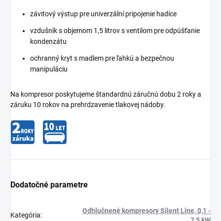
závitový výstup pre univerzální pripojenie hadíce
vzdušník s objemom 1,5 litrov s ventilom pre odpúšťanie
kondenzátu
ochranný kryt s madlem pre ľahkú a bezpečnou
manipuláciu
Na kompresor poskytujeme štandardnú záručnú dobu 2 roky a
záruku 10 rokov na prehrdzavenie tlakovej nádoby.
Dodatočné parametre
Odhlučnené kompresory Silent Line, 0,1 -
Kategória
:
7,5 kW