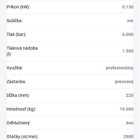
Príkon (kW)
:
0.130
Sušička
:
nie
Tlak (bar)
:
6.000
Tlaková nádoba
1.500
(l)
:
Využitie
:
profesionálny
Zástavba
:
prenosný
Dĺžka (mm)
:
220
Hmotnosť (kg)
:
19.000
Odhlučnený
:
áno
Otáčky (ot/min)
:
2900