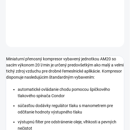
nádoba s objemom 1,5 litrov s madlem umožňujúcim
jednoduchý transport kompresora.
DETAILNÉ INFORMÁCIE
OPÝTAŤ SA
STRÁŽIŤ
Miniaturní přenosný kompresor vybavený jednotkou AM20 so
sacím výkonom 20 l/min je určený predovšetkým ako malý a velmi
tichý zdroj vzduchu pre drobné řemeslnické aplikácie. Kompresor
disponuje nasledujúcim štandardným vybavením:
automatické ovládanie chodu pomocou špičkového
tlakového spínača Condor
súčasťou dodávky regulátor tlaku s manometrem pre
odčítanie hodnoty výstupného tlaku
výstupnú filter pre odstránenie oleje, vlhkosti a pevných
nečistot