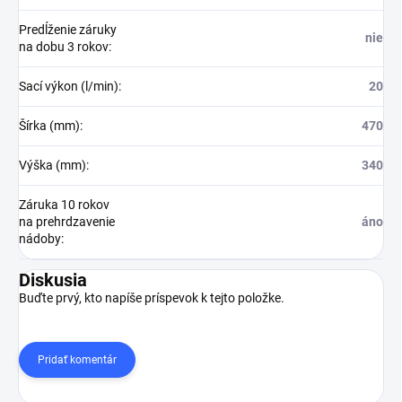
Predĺženie záruky
nie
na dobu 3 rokov
:
Sací výkon (l/min)
:
20
Šírka (mm)
:
470
Výška (mm)
:
340
Záruka 10 rokov
na prehrdzavenie
áno
nádoby
:
Diskusia
Buďte prvý, kto napíše príspevok k tejto položke.
Pridať komentár