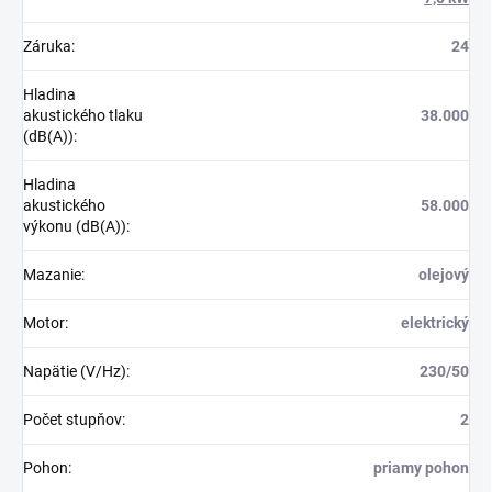
Záruka
:
24
Hladina
akustického tlaku
38.000
(dB(A))
:
Hladina
akustického
58.000
výkonu (dB(A))
:
Mazanie
:
olejový
Motor
:
elektrický
Napätie (V/Hz)
:
230/50
Počet stupňov
:
2
Pohon
:
priamy pohon