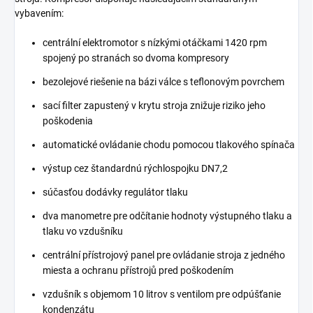
vybavením:
centrální elektromotor s nízkými otáčkami 1420 rpm
spojený po stranách so dvoma kompresory
bezolejové riešenie na bázi válce s teflonovým povrchem
sací filter zapustený v krytu stroja znižuje riziko jeho
poškodenia
automatické ovládanie chodu pomocou tlakového spínača
výstup cez štandardnú rýchlospojku DN7,2
súčasťou dodávky regulátor tlaku
dva manometre pre odčítanie hodnoty výstupného tlaku a
tlaku vo vzdušníku
centrální přístrojový panel pre ovládanie stroja z jedného
miesta a ochranu přístrojů pred poškodením
vzdušník s objemom 10 litrov s ventilom pre odpúšťanie
kondenzátu