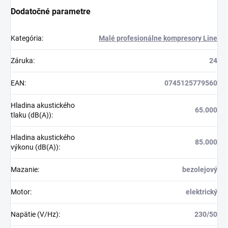
Dodatočné parametre
Kategória
:
Malé profesionálne kompresory Line
Záruka
:
24
EAN
:
0745125779560
Hladina akustického
65.000
tlaku (dB(A))
:
Hladina akustického
85.000
výkonu (dB(A))
:
Mazanie
:
bezolejový
Motor
:
elektrický
Napätie (V/Hz)
:
230/50