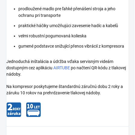
prodloužené madlo pre ľahké přenášení stroja a jeho
ochranu pri transporte
praktické háčiky umožňujúci zavesenie hadíc a kabelů
velmi robustní pogumovaná kolieska
gumené podstavce snižující přenos vibrácií z kompresora
Jednoduchá inštalácia a údržba vďaka servisným videám
dostupným cez aplikáciu
AIRTUBE
po načtení QR-kódu z tlakovej
nádoby.
Na kompresor poskytujeme štandardnú záručnú dobu 2 roky a
záruku 10 rokov na prehrdzavenie tlakovej nádoby.