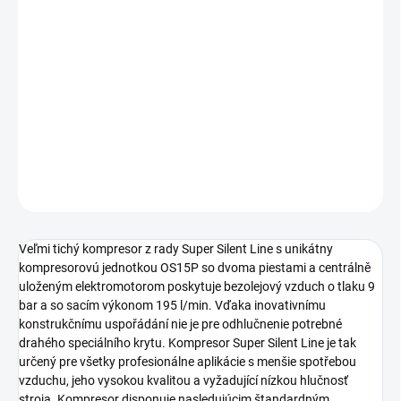
Profesionálny odhlučněný kompresor s výstupným
tlakom 9 bar určený najmä pre využívanie v
remeselníckych a profesionálnych aplikáciách. Mobilné
bezolejové prevedenie s príkonom motora 1,1 kW, tlaková
nádoba s objemom 10 litrov s madlem umožňujúcim
jednoduchý transport kompresora.
DETAILNÉ INFORMÁCIE
OPÝTAŤ SA
STRÁŽIŤ
Veľmi tichý kompresor z rady Super Silent Line s unikátny
kompresorovú jednotkou OS15P so dvoma piestami a centrálně
uloženým elektromotorom poskytuje bezolejový vzduch o tlaku 9
bar a so sacím výkonom 195 l/min. Vďaka inovativnímu
konstrukčnímu uspořádání nie je pre odhlučnenie potrebné
drahého speciálního krytu. Kompresor Super Silent Line je tak
určený pre všetky profesionálne aplikácie s menšie spotřebou
vzduchu, jeho vysokou kvalitou a vyžadující nízkou hlučnosť
stroja. Kompresor disponuje nasledujúcim štandardným