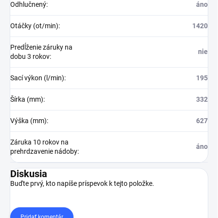
Odhlučnený
:
áno
Otáčky (ot/min)
:
1420
Predĺženie záruky na
nie
dobu 3 rokov
:
Sací výkon (l/min)
:
195
Šírka (mm)
:
332
Výška (mm)
:
627
Záruka 10 rokov na
áno
prehrdzavenie nádoby
:
Diskusia
Buďte prvý, kto napíše príspevok k tejto položke.
Pridať komentár