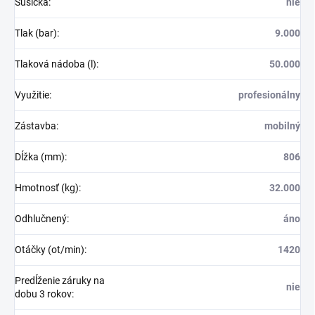
Sušička
:
nie
Tlak (bar)
:
9.000
Tlaková nádoba (l)
:
50.000
Využitie
:
profesionálny
Zástavba
:
mobilný
Dĺžka (mm)
:
806
Hmotnosť (kg)
:
32.000
Odhlučnený
:
áno
Otáčky (ot/min)
:
1420
Predĺženie záruky na
nie
dobu 3 rokov
: