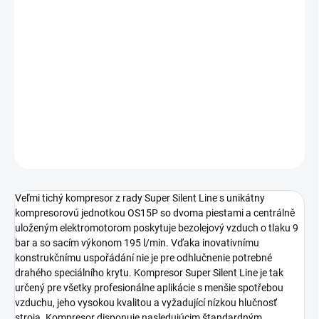
Profesionálny odhlučněný kompresor s výstupným
tlakom 9 bar určený najmä pre využívanie v
remeselníckych a profesionálnych aplikáciách. Mobilné
bezolejové prevedenie s príkonom motora 1,1 kW, tlaková
nádoba s objemom 50 litrov s madlem umožňujúcim
jednoduchý transport kompresora.
DETAILNÉ INFORMÁCIE
OPÝTAŤ SA
STRÁŽIŤ
Veľmi tichý kompresor z rady Super Silent Line s unikátny
kompresorovú jednotkou OS15P so dvoma piestami a centrálně
uloženým elektromotorom poskytuje bezolejový vzduch o tlaku 9
bar a so sacím výkonom 195 l/min. Vďaka inovativnímu
konstrukčnímu uspořádání nie je pre odhlučnenie potrebné
drahého speciálního krytu. Kompresor Super Silent Line je tak
určený pre všetky profesionálne aplikácie s menšie spotřebou
vzduchu, jeho vysokou kvalitou a vyžadující nízkou hlučnosť
stroja. Kompresor disponuje nasledujúcim štandardným