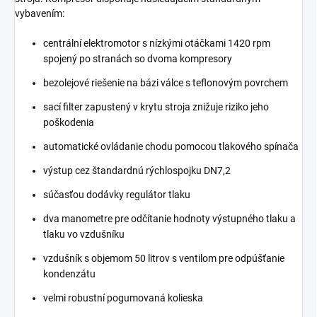
vybavením:
centrální elektromotor s nízkými otáčkami 1420 rpm
spojený po stranách so dvoma kompresory
bezolejové riešenie na bázi válce s teflonovým povrchem
sací filter zapustený v krytu stroja znižuje riziko jeho
poškodenia
automatické ovládanie chodu pomocou tlakového spínača
výstup cez štandardnú rýchlospojku DN7,2
súčasťou dodávky regulátor tlaku
dva manometre pre odčítanie hodnoty výstupného tlaku a
tlaku vo vzdušníku
vzdušník s objemom 50 litrov s ventilom pre odpúšťanie
kondenzátu
velmi robustní pogumovaná kolieska