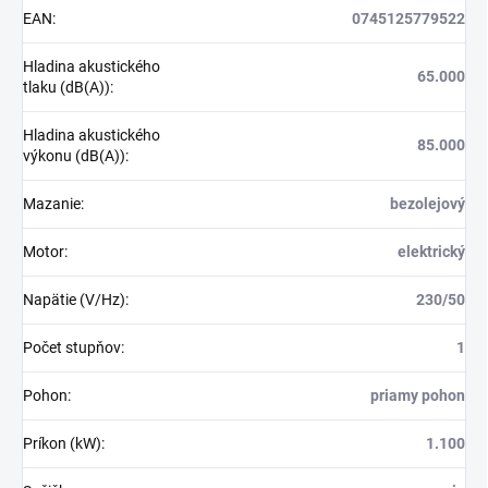
EAN
:
0745125779522
Hladina akustického
65.000
tlaku (dB(A))
:
Hladina akustického
85.000
výkonu (dB(A))
:
Mazanie
:
bezolejový
Motor
:
elektrický
Napätie (V/Hz)
:
230/50
Počet stupňov
:
1
Pohon
:
priamy pohon
Príkon (kW)
:
1.100