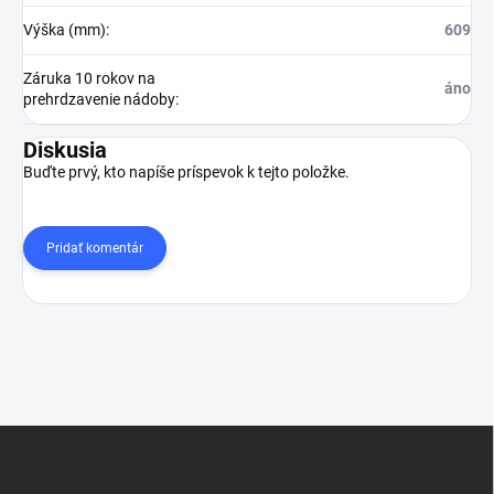
Výška (mm)
:
609
Záruka 10 rokov na
áno
prehrdzavenie nádoby
:
Diskusia
Buďte prvý, kto napíše príspevok k tejto položke.
Pridať komentár
Z
á
p