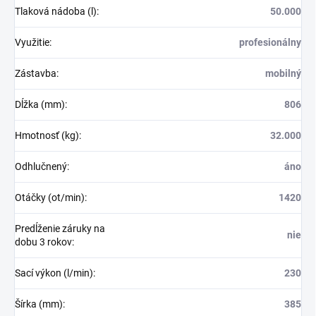
Tlaková nádoba (l)
:
50.000
Využitie
:
profesionálny
Zástavba
:
mobilný
Dĺžka (mm)
:
806
Hmotnosť (kg)
:
32.000
Odhlučnený
:
áno
Otáčky (ot/min)
:
1420
Predĺženie záruky na
nie
dobu 3 rokov
:
Sací výkon (l/min)
:
230
Šírka (mm)
:
385