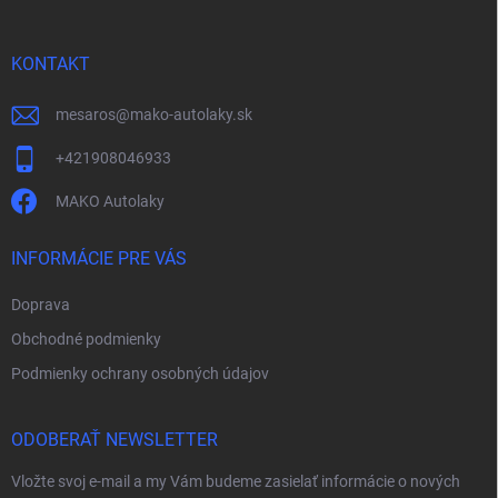
ä
t
i
KONTAKT
e
mesaros
@
mako-autolaky.sk
+421908046933
MAKO Autolaky
INFORMÁCIE PRE VÁS
Doprava
Obchodné podmienky
Podmienky ochrany osobných údajov
ODOBERAŤ NEWSLETTER
Vložte svoj e-mail a my Vám budeme zasielať informácie o nových