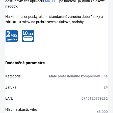
dostupným cez aplikáciu
AIRTUBE
po načtení QR-kódu z tlakovej
nádoby.
Na kompresor poskytujeme štandardnú záručnú dobu 2 roky a
záruku 10 rokov na prehrdzavenie tlakovej nádoby.
Dodatočné parametre
Kategória
:
Malé profesionálne kompresory Line
Záruka
:
24
EAN
:
0745125779232
Hladina akustického
65.000