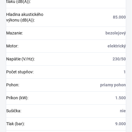
tlaku (dB(A))
:
Hladina akustického
85.000
výkonu (dB(A))
:
Mazanie
:
bezolejový
Motor
:
elektrický
Napätie (V/Hz)
:
230/50
Počet stupňov
:
1
Pohon
:
priamy pohon
Príkon (kW)
:
1.500
Sušička
:
nie
Tlak (bar)
:
9.000