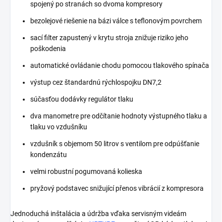
spojený po stranách so dvoma kompresory
bezolejové riešenie na bázi válce s teflonovým povrchem
sací filter zapustený v krytu stroja znižuje riziko jeho
poškodenia
automatické ovládanie chodu pomocou tlakového spínača
výstup cez štandardnú rýchlospojku DN7,2
súčasťou dodávky regulátor tlaku
dva manometre pre odčítanie hodnoty výstupného tlaku a
tlaku vo vzdušníku
vzdušník s objemom 50 litrov s ventilom pre odpúšťanie
kondenzátu
velmi robustní pogumovaná kolieska
pryžový podstavec snižující přenos vibrácií z kompresora
Jednoduchá inštalácia a údržba vďaka servisným videám