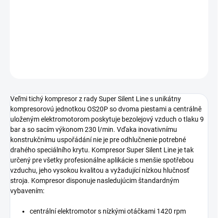
nádoba s objemom 50 litrov s madlem umožňujúcim
jednoduchý transport kompresora.
DETAILNÉ INFORMÁCIE
OPÝTAŤ SA
STRÁŽIŤ
Veľmi tichý kompresor z rady Super Silent Line s unikátny
kompresorovú jednotkou OS20P so dvoma piestami a centrálně
uloženým elektromotorom poskytuje bezolejový vzduch o tlaku 9
bar a so sacím výkonom 230 l/min. Vďaka inovativnímu
konstrukčnímu uspořádání nie je pre odhlučnenie potrebné
drahého speciálního krytu. Kompresor Super Silent Line je tak
určený pre všetky profesionálne aplikácie s menšie spotřebou
vzduchu, jeho vysokou kvalitou a vyžadující nízkou hlučnosť
stroja. Kompresor disponuje nasledujúcim štandardným
vybavením:
centrální elektromotor s nízkými otáčkami 1420 rpm