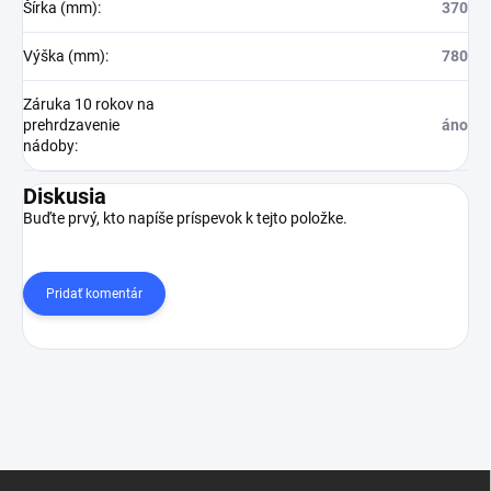
Šírka (mm)
:
370
Výška (mm)
:
780
Záruka 10 rokov na
prehrdzavenie
áno
nádoby
:
Diskusia
Buďte prvý, kto napíše príspevok k tejto položke.
Pridať komentár
Z