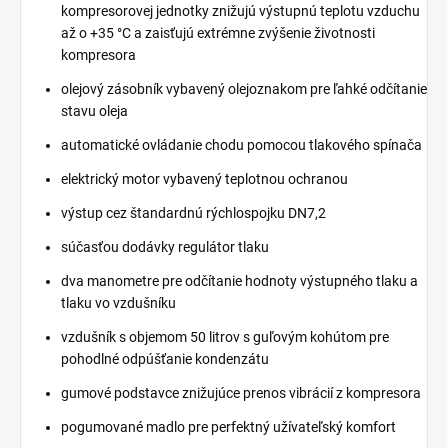
kompresorovej jednotky znižujú výstupnú teplotu vzduchu
až o +35 °C a zaisťujú extrémne zvýšenie životnosti
kompresora
olejový zásobník vybavený olejoznakom pre ľahké odčítanie
stavu oleja
automatické ovládanie chodu pomocou tlakového spínača
elektrický motor vybavený teplotnou ochranou
výstup cez štandardnú rýchlospojku DN7,2
súčasťou dodávky regulátor tlaku
dva manometre pre odčítanie hodnoty výstupného tlaku a
tlaku vo vzdušníku
vzdušník s objemom 50 litrov s guľovým kohútom pre
pohodlné odpúšťanie kondenzátu
gumové podstavce znižujúce prenos vibrácií z kompresora
pogumované madlo pre perfektný užívateľský komfort