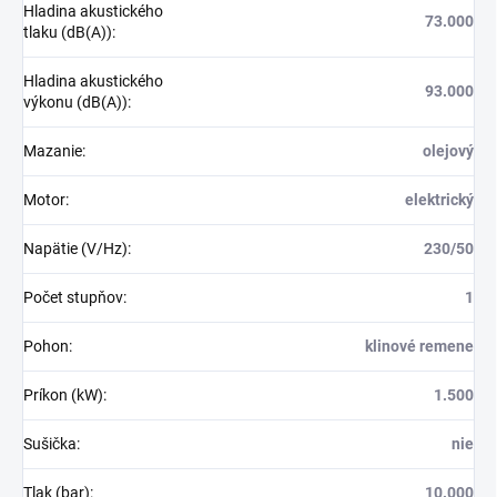
Hladina akustického
73.000
tlaku (dB(A))
:
Hladina akustického
93.000
výkonu (dB(A))
:
Mazanie
:
olejový
Motor
:
elektrický
Napätie (V/Hz)
:
230/50
Počet stupňov
:
1
Pohon
:
klinové remene
Príkon (kW)
:
1.500
Sušička
:
nie
Tlak (bar)
:
10.000