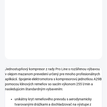
cena:
Profesionálny piestový kompresor s klinovými remeňmi s
výstupným tlakom 10 bar určený najmä pre využívanie v
remeselníckych a profesionálnych aplikáciách. Mobilné
olejom mazané prevedenie s príkonom motora 1,5 kW a s
tlakovou nádobou s objemom 50 litrov.
DETAILNÉ INFORMÁCIE
OPÝTAŤ SA
STRÁŽIŤ
Jednostupňový kompresor z rady Pro Line s rozšířenou výbavou
v olejom mazanom prevedení určený pre mnoho profesionálnych
aplikácií. Spojenie elektromotora s kompresorovú jednotkou A29B
pomocou klinových remeňov so sacím výkonom 255 l/min a
nasledujúcim štandardným vybavením:
unikátny kryt remeňového prevodu s aerodynamicky
tvarovanými drážkami a dochladzovač na výstupe z