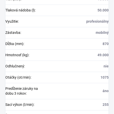
Tlaková nádoba (l)
:
50.000
Využitie
:
profesionálny
Zástavba
:
mobilný
Dĺžka (mm)
:
870
Hmotnosť (kg)
:
49.000
Odhlučnený
:
nie
Otáčky (ot/min)
:
1075
Predĺženie záruky na
áno
dobu 3 rokov
:
Sací výkon (l/min)
:
255