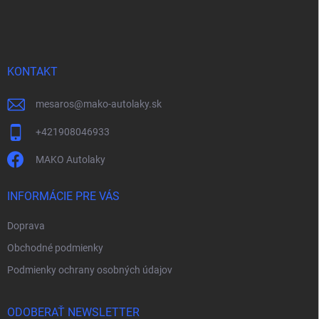
á
p
ä
t
i
KONTAKT
e
mesaros
@
mako-autolaky.sk
+421908046933
MAKO Autolaky
INFORMÁCIE PRE VÁS
Doprava
Obchodné podmienky
Podmienky ochrany osobných údajov
ODOBERAŤ NEWSLETTER