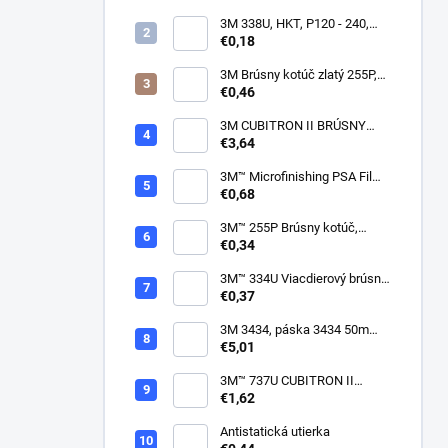
3M 338U, HKT, P120 - 240,
150mm
€0,18
3M Brúsny kotúč zlatý 255P,
suchý zips, 15 dier, v
€0,46
zrnitostiach od P80 do P600,
150 mm
3M CUBITRON II BRÚSNY
PÁSIK, 10 X 330 MM
€3,64
3M™ Microfinishing PSA Film
Disc 268L, 9 Mic 3MIL, 37 mm
€0,68
x NH
3M™ 255P Brúsny kotúč,
suchý zips, bez dier, 75mm
€0,34
3M™ 334U Viacdierový brúsny
kotúč Purple 75mm
€0,37
3M 3434, páska 3434 50m
modrá
€5,01
3M™ 737U CUBITRON II
VIACDIEROVÝ BRÚSNY
€1,62
HÁROK, SUCHÝ ZIPS, 70 X
396 MM
Antistatická utierka