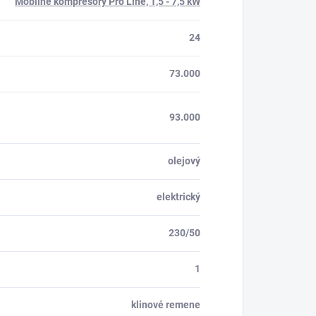
Mobilné kompresory Pro Line, 1,5 - 7,5 kW
24
73.000
93.000
olejový
elektrický
230/50
1
klinové remene