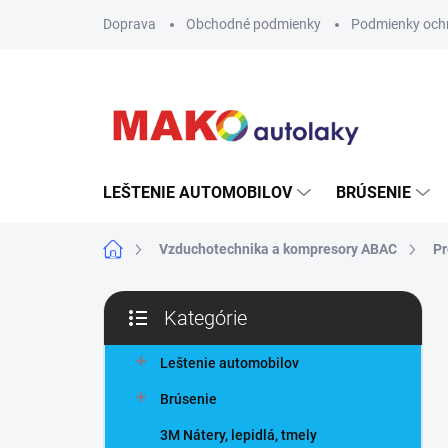
Prejsť
Doprava
Obchodné podmienky
Podmienky och
na
obsah
LEŠTENIE AUTOMOBILOV
BRÚSENIE
Domov
Vzduchotechnika a kompresory ABAC
Pr
B
Kategórie
o
Preskočiť
č
kategórie
n
Leštenie automobilov
ý
Brúsenie
p
a
3M Nátery, lepidlá, tmely