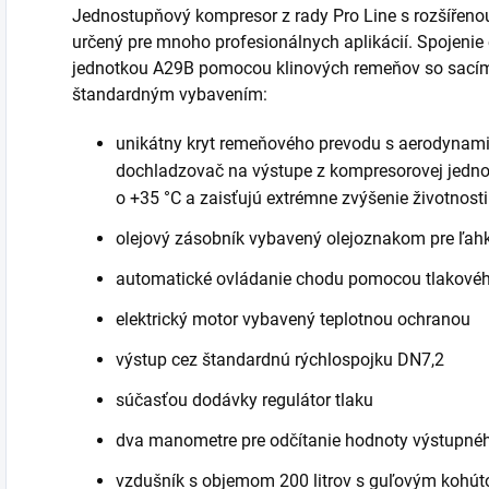
Jednostupňový kompresor z rady Pro Line s rozšířen
určený pre mnoho profesionálnych aplikácií. Spojeni
jednotkou A29B pomocou klinových remeňov so sací
štandardným vybavením:
unikátny kryt remeňového prevodu s aerodynam
dochladzovač na výstupe z kompresorovej jedno
o +35 °C a zaisťujú extrémne zvýšenie životnost
olejový zásobník vybavený olejoznakom pre ľahk
automatické ovládanie chodu pomocou tlakové
elektrický motor vybavený teplotnou ochranou
výstup cez štandardnú rýchlospojku DN7,2
súčasťou dodávky regulátor tlaku
dva manometre pre odčítanie hodnoty výstupného
vzdušník s objemom 200 litrov s guľovým kohú