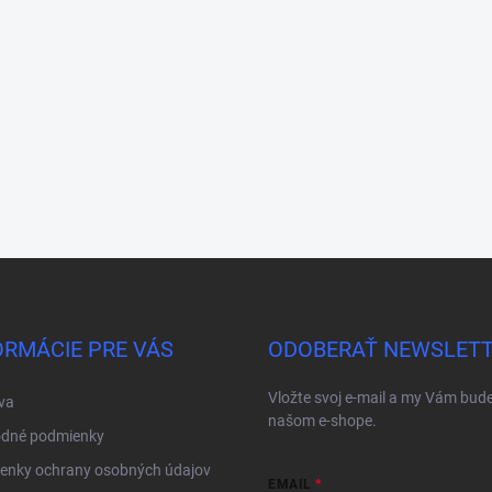
ORMÁCIE PRE VÁS
ODOBERAŤ NEWSLET
Vložte svoj e-mail a my Vám bud
va
našom e-shope.
dné podmienky
enky ochrany osobných údajov
EMAIL