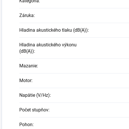
Kategória
:
Záruka
:
Hladina akustického tlaku (dB(A))
:
Hladina akustického výkonu
(dB(A))
:
Mazanie
:
Motor
:
Napätie (V/Hz)
:
Počet stupňov
:
Pohon
: