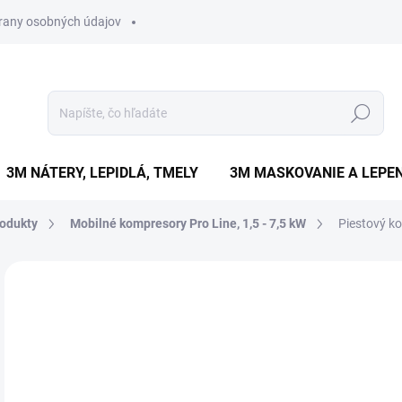
rany osobných údajov
Hľadať
3M NÁTERY, LEPIDLÁ, TMELY
3M MASKOVANIE A LEPEN
odukty
Mobilné kompresory Pro Line, 1,5 - 7,5 kW
Piestový k
Neohodnotené
Podrobnosti hodnotenia
ZNAČKA
€
€1 
Jedn
DO 