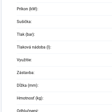
Príkon (kW)
:
Sušička
:
Tlak (bar)
:
Tlaková nádoba (l)
:
Využitie
:
Zástavba
:
Dĺžka (mm)
:
Hmotnosť (kg)
:
Odhlučnený
: