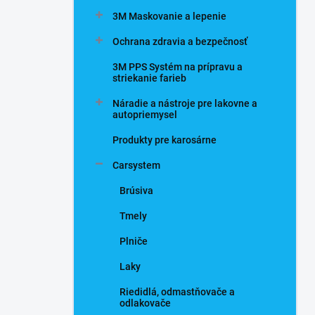
n
3M Maskovanie a lepenie
e
l
Ochrana zdravia a bezpečnosť
3M PPS Systém na prípravu a
striekanie farieb
Náradie a nástroje pre lakovne a
autopriemysel
Produkty pre karosárne
Carsystem
Brúsiva
Tmely
Plniče
Laky
Riedidlá, odmastňovače a
odlakovače