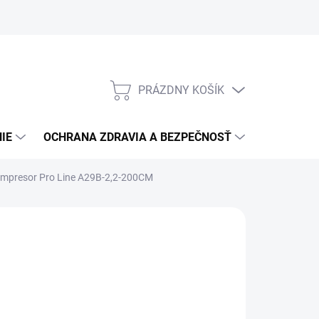
PRÁZDNY KOŠÍK
NÁKUPNÝ
KOŠÍK
IE
OCHRANA ZDRAVIA A BEZPEČNOSŤ
3M PPS S
ompresor Pro Line A29B-2,2-200CM
:
ABAC
1 281,07
/ ks
041,52 bez DPH
otková
2 TÝŽDŇOV