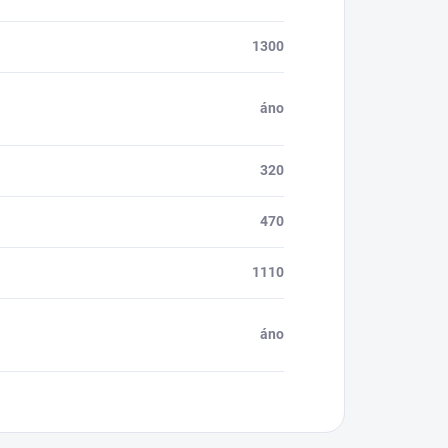
1300
áno
320
470
1110
áno