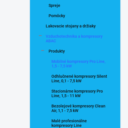
Spreje
Pomôcky
Lakovacie stojany a držiaky
Vzduchotechnika a kompresory
ABAC
Produkty
Mobilné kompresory Pro Line,
1,5 - 7,5 kW
Odhlučnené kompresory Silent
Line, 0,1 - 7,5 kW
Stacionárne kompresory Pro
Line, 1,5 - 11 kW
Bezolejové kompresory Clean
Air, 1,1 - 7,5 kW
Malé profesionálne
kompresory Line