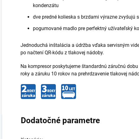
kondenzátu
dve predné kolieska s brzdami výrazne zvyšujú st
pogumované madlo pre perfektný užívateľský k
Jednoduchá inštalácia a údržba vďaka servisným vi
po načtení QR-kódu z tlakovej nádoby.
Na kompresor poskytujeme štandardnú záručnú dobu 2 
roky a záruku 10 rokov na prehrdzavenie tlakovej nád
Dodatočné parametre