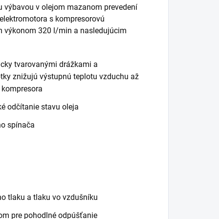
ou výbavou v olejom mazanom prevedení
e elektromotora s kompresorovú
m výkonom 320 l/min a nasledujúcim
icky tvarovanými drážkami a
tky znižujú výstupnú teplotu vzduchu až
i kompresora
é odčítanie stavu oleja
ho spínača
 tlaku a tlaku vo vzdušníku
tom pre pohodlné odpúšťanie