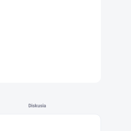
:
fesionálny piestový kompresor s klinovými remeňmi
ýstupným tlakom 10 bar určený najmä pre
žívanie v remeselníckych a profesionálnych
ikáciách. Mobilné olejom mazané prevedenie s
konom motora 2,2 kW a s tlakovou nádobou s
emom 200 litrov.
ILNÉ INFORMÁCIE
OPÝTAŤ SA
STRÁŽIŤ
Diskusia