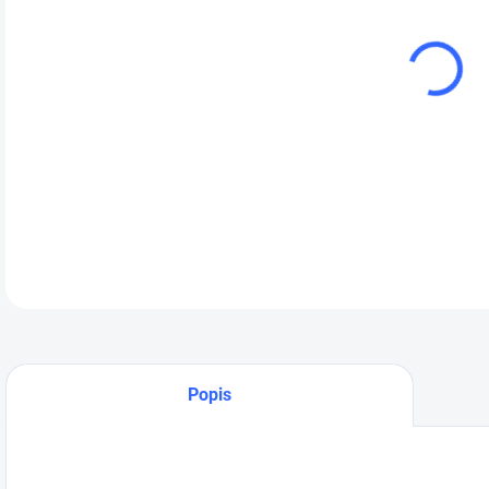
cena
Pro
s v
vyu
apl
prí
obj
DETA
Popis