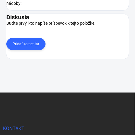
nádoby
:
Diskusia
Buďte prvý, kto napíše príspevok k tejto položke.
Pridať komentár
Z
á
p
ä
t
i
KONTAKT