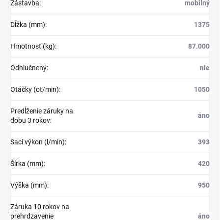
Zástavba
:
mobilný
Dĺžka (mm)
:
1375
Hmotnosť (kg)
:
87.000
Odhlučnený
:
nie
Otáčky (ot/min)
:
1050
Predĺženie záruky na
áno
dobu 3 rokov
:
Sací výkon (l/min)
:
393
Šírka (mm)
:
420
Výška (mm)
:
950
Záruka 10 rokov na
prehrdzavenie
áno