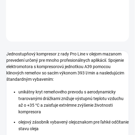
tlakovou nádobou s objemom 150 litrov.
DETAILNÉ INFORMÁCIE
OPÝTAŤ SA
STRÁŽIŤ
Jednostupňový kompresor z rady Pro Line v olejom mazanom
prevedení určený pre mnoho profesionálnych aplikácií. Spojenie
elektromotora s kompresorovú jednotkou A39 pomocou
klinových remeňov so sacím výkonom 393 l/min a nasledujúcim
štandardným vybavením:
unikátny kryt remeňového prevodu s aerodynamicky
tvarovanými drážkami znižuje výstupnú teplotu vzduchu
až o +35 °C a zaisťuje extrémne zvýšenie životnosti
kompresora
olejový zásobník vybavený olejoznakom pre ľahké odčítanie
stavu oleja