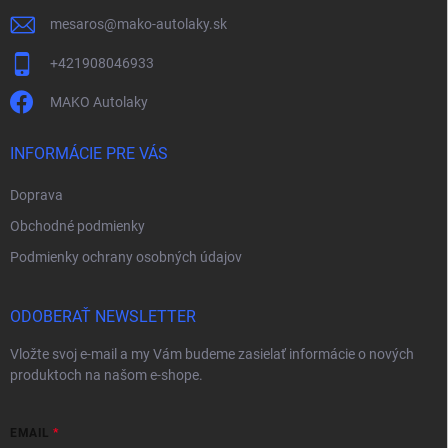
e
mesaros
@
mako-autolaky.sk
+421908046933
MAKO Autolaky
INFORMÁCIE PRE VÁS
Doprava
Obchodné podmienky
Podmienky ochrany osobných údajov
ODOBERAŤ NEWSLETTER
Vložte svoj e-mail a my Vám budeme zasielať informácie o nových
produktoch na našom e-shope.
EMAIL