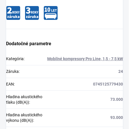
Dodatočné parametre
Kategória
:
Mobilné kompresory Pro Line, 1,5 - 7,5 kW
Záruka
:
24
EAN
:
0745125779430
Hladina akustického
73.000
tlaku (dB(A))
:
Hladina akustického
93.000
výkonu (dB(A))
: