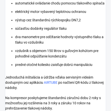
automatické ovládanie chodu pomocou tlakového spínača
elektrický motor vybavený teplotnou ochranou
výstup cez štandardnú rýchlospojku DN7,2
súčasťou dodávky regulátor tlaku
dva manometre pre odčítanie hodnoty výstupného tlaku a
tlaku vo vzdušníku
vzdušník s objemom 150 litrov s guľovým kohútom pre
pohodlné odpúšťanie kondenzátu
predné otočné koliesko zaisťuje dobrú manipuláciu
Jednoduchá inštalácia a údržba vďaka servisným videám
dostupným cez aplikáciu
AIRTUBE
po načtení QR-kódu z tlakovej
nádoby.
Na kompresor poskytujeme štandardnú záručnú dobu 2 roky s
možnosťou jej rozšírenia na 3 roky a záruku 10 rokov na
prehrdzavenie tlakovej nádoby.