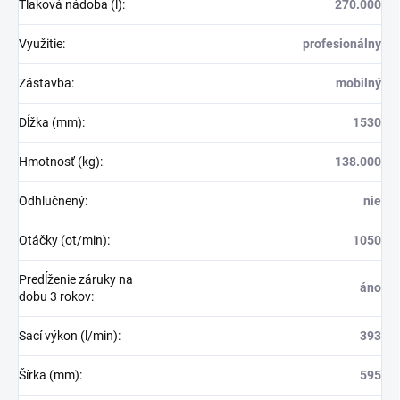
Tlaková nádoba (l)
:
270.000
Využitie
:
profesionálny
Zástavba
:
mobilný
Dĺžka (mm)
:
1530
Hmotnosť (kg)
:
138.000
Odhlučnený
:
nie
Otáčky (ot/min)
:
1050
Predĺženie záruky na
áno
dobu 3 rokov
:
Sací výkon (l/min)
:
393
Šírka (mm)
:
595