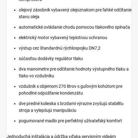
olejový zásobník vybavený olejoznakom pre ľahké odčítanie
stavu oleja
automatické ovládanie chodu pomocou tlakového spínača
elektrický motor vybavený teplotnou ochranou
výstup cez štandardnú rýchlospojku DN7,2
súčasťou dodávky regulátor tlaku
dva manometre pre odčítanie hodnoty výstupného tlaku a
tlaku vo vzdušníku
vzdušník s objemom 270 litrov s guľovým kohútom pre
pohodlné odpúšťanie kondenzátu
dve predné kolieska s brzdami výrazne zvyšujú stabilitu
stroja a vylepšujú manipuláciu
pogumované madlo pre perfektný užívateľský komfort
Jednoduchá inštalácia a údržba vďaka servisným videám