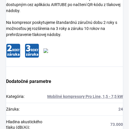
dostupným cez aplikáciu AIRTUBE po načtení QR-kódu z tlakovej
nádoby.
Na kompresor poskytujeme štandardnú záručnú dobu 2 roky s
možnosťou jej rozšírenia na 3 roky a záruku 10 rokov na
prehrdzavenie tlakovej nádoby.
Dodatočné parametre
Kategória
:
Mobilné kompresory Pro Line, 1,5 - 7,5 kW
Záruka
:
24
Hladina akustického
73.000
tlaku (dB(A))
: