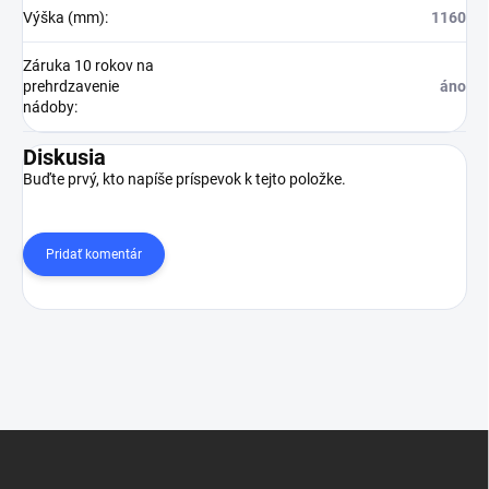
Výška (mm)
:
1160
Záruka 10 rokov na
prehrdzavenie
áno
nádoby
:
Diskusia
Buďte prvý, kto napíše príspevok k tejto položke.
Pridať komentár
Z
á