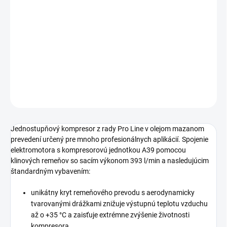
Profesionálny piestový kompresor s klinovými remeňmi s
výstupným tlakom 10 bar určený najmä pre využívanie v
remeselníckych a profesionálnych aplikáciách. Mobilné
olejom mazané prevedenie s príkonom motora 2,2 kW a s
tlakovou nádobou s objemom 270 litrov.
DETAILNÉ INFORMÁCIE
OPÝTAŤ SA
STRÁŽIŤ
Jednostupňový kompresor z rady Pro Line v olejom mazanom
prevedení určený pre mnoho profesionálnych aplikácií. Spojenie
elektromotora s kompresorovú jednotkou A39 pomocou
klinových remeňov so sacím výkonom 393 l/min a nasledujúcim
štandardným vybavením:
unikátny kryt remeňového prevodu s aerodynamicky
tvarovanými drážkami znižuje výstupnú teplotu vzduchu
až o +35 °C a zaisťuje extrémne zvýšenie životnosti
kompresora