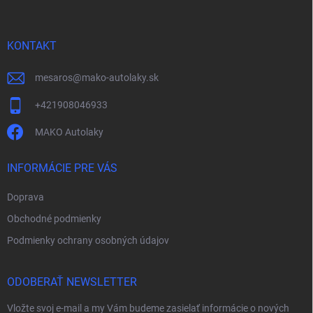
p
ä
t
i
KONTAKT
e
mesaros
@
mako-autolaky.sk
+421908046933
MAKO Autolaky
INFORMÁCIE PRE VÁS
Doprava
Obchodné podmienky
Podmienky ochrany osobných údajov
ODOBERAŤ NEWSLETTER
Vložte svoj e-mail a my Vám budeme zasielať informácie o nových