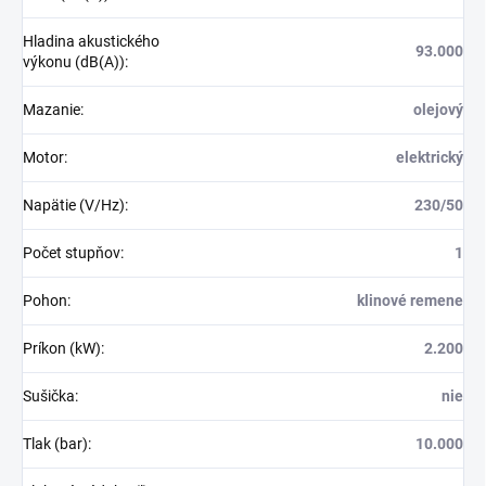
Hladina akustického
93.000
výkonu (dB(A))
:
Mazanie
:
olejový
Motor
:
elektrický
Napätie (V/Hz)
:
230/50
Počet stupňov
:
1
Pohon
:
klinové remene
Príkon (kW)
:
2.200
Sušička
:
nie
Tlak (bar)
:
10.000