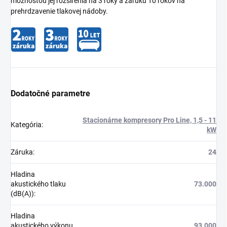
možnosťou jej rozšírenia na 3 roky a záruku 10 rokov na
prehrdzavenie tlakovej nádoby.
Dodatočné parametre
Stacionárne kompresory Pro Line, 1,5 - 11
Kategória
:
kW
Záruka
:
24
Hladina
akustického tlaku
73.000
(dB(A))
:
Hladina
akustického výkonu
93.000