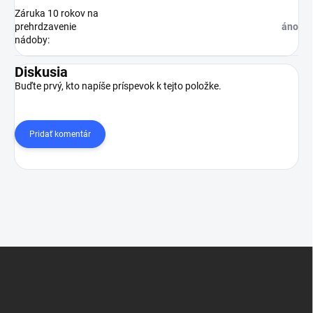
Záruka 10 rokov na
prehrdzavenie
áno
nádoby
:
Diskusia
Buďte prvý, kto napíše príspevok k tejto položke.
Pridať komentár
Z
á
p
ä