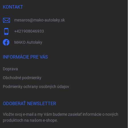
t
i
KONTAKT
e
mesaros
@
mako-autolaky.sk
+421908046933
MAKO Autolaky
INFORMÁCIE PRE VÁS
Doprava
Obchodné podmienky
Podmienky ochrany osobných údajov
ODOBERAŤ NEWSLETTER
Vložte svoj e-mail a my Vám budeme zasielať informácie o nových
produktoch na našom e-shope.