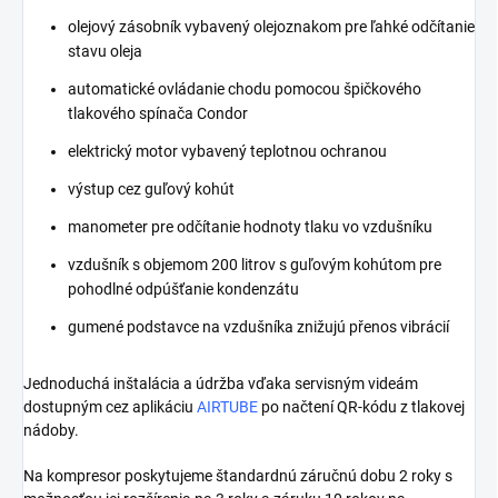
olejový zásobník vybavený olejoznakom pre ľahké odčítanie
stavu oleja
automatické ovládanie chodu pomocou špičkového
tlakového spínača Condor
elektrický motor vybavený teplotnou ochranou
výstup cez guľový kohút
manometer pre odčítanie hodnoty tlaku vo vzdušníku
vzdušník s objemom 200 litrov s guľovým kohútom pre
pohodlné odpúšťanie kondenzátu
gumené podstavce na vzdušníka znižujú přenos vibrácií
Jednoduchá inštalácia a údržba vďaka servisným videám
dostupným cez aplikáciu
AIRTUBE
po načtení QR-kódu z tlakovej
nádoby.
Na kompresor poskytujeme štandardnú záručnú dobu 2 roky s