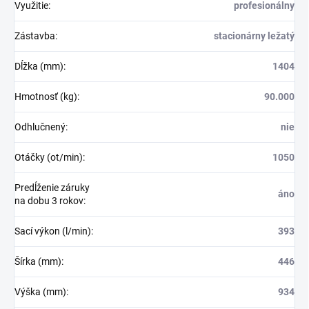
Využitie
:
profesionálny
Zástavba
:
stacionárny ležatý
Dĺžka (mm)
:
1404
Hmotnosť (kg)
:
90.000
Odhlučnený
:
nie
Otáčky (ot/min)
:
1050
Predĺženie záruky
áno
na dobu 3 rokov
:
Sací výkon (l/min)
:
393
Šírka (mm)
:
446
Výška (mm)
:
934