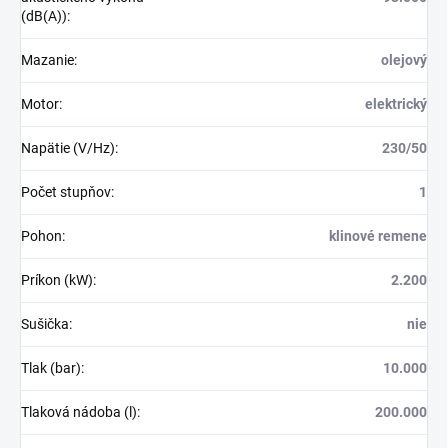
(dB(A))
:
Mazanie
:
olejový
Motor
:
elektrický
Napätie (V/Hz)
:
230/50
Počet stupňov
:
1
Pohon
:
klinové remene
Príkon (kW)
:
2.200
Sušička
:
nie
Tlak (bar)
:
10.000
Tlaková nádoba (l)
:
200.000