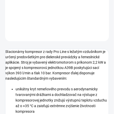
motora 2,2 kW a s ležatou tlakovou nádobou s objemom
200 litrov.
DETAILNÉ INFORMÁCIE
OPÝTAŤ SA
STRÁŽIŤ
Stacionárny kompresor z rady Pro Line s ležatým vzdušníkom je
určený predovšetkým pre dielenské prevádzky a řemeslnické
aplikácie. Stroj je vybavený elektromotorom s príkonom 2,2 kW a
je spojený s kompresorovú jednotkou A39B poskytujúci sací
výkon 393 l/min a tlak 10 bar. Kompresor ďalej disponuje
nasledujúcim štandardným vybavením:
unikátny kryt remeňového prevodu s aerodynamicky
tvarovanými drážkami a dochladzovač na výstupe z
kompresorovej jednotky znižujú výstupnú teplotu vzduchu
až o +35 °C a zaisťujú extrémne zvýšenie životnosti
kompresora