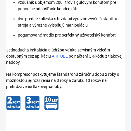
vzdušník s objemom 200 litrov s guľovým kohútom pre
pohodlné odpúšťanie kondenzátu
dve predné kolieska s brzdami výrazne zvyšujú stabilitu
stroja a výrazne vylepšujú manipuláciu
pogumované madlo pre perfektný užívateľský komfort
Jednoduchá inštalácia a údržba vďaka servisným videám
dostupným cez aplikáciu
AIRTUBE
po načtení QR-kódu z tlakovej
nádoby.
Na kompresor poskytujeme štandardnú záručnú dobu 2 roky s
možnosťou jej rozšírenia na 3 roky a záruku 10 rokov na
prehrdzavenie tlakovej nádoby.