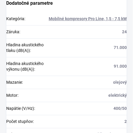
Dodatočné parametre
Kategória
:
Mobilné kompresory Pro Line, 1,5 - 7,5 kW
Záruka
:
24
Hladina akustického
71.000
tlaku (dB(A))
:
Hladina akustického
91.000
výkonu (dB(A))
:
Mazanie
:
olejový
Motor
:
elektrický
Napätie (V/Hz)
:
400/50
Počet stupňov
:
2