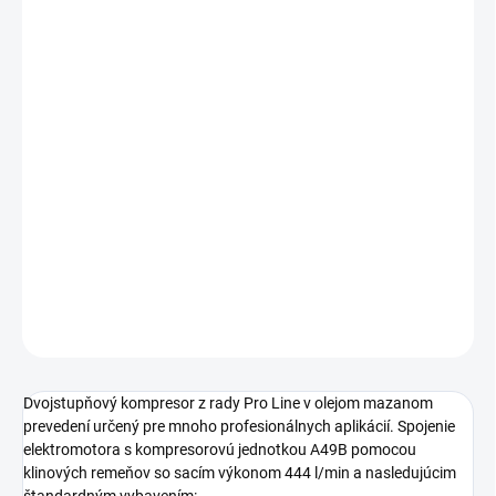
cena:
−
+
Pridať do košíka
Profesionálny piestový kompresor s klinovými remeňmi s
výstupným tlakom 11 bar určený pre využívanie v
remeselníckych a profesionálnych aplikáciách. Mobilné
olejom mazané prevedenie s príkonom motora 2,2 kW a s
tlakovou nádobou s objemom 200 litrov.
DETAILNÉ INFORMÁCIE
OPÝTAŤ SA
STRÁŽIŤ
Dvojstupňový kompresor z rady Pro Line v olejom mazanom
prevedení určený pre mnoho profesionálnych aplikácií. Spojenie
elektromotora s kompresorovú jednotkou A49B pomocou
klinových remeňov so sacím výkonom 444 l/min a nasledujúcim