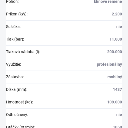
Pohon
:
klinové remene
Príkon (kW)
:
2.200
Sušička
:
nie
Tlak (bar)
:
11.000
Tlaková nádoba (l)
:
200.000
Využitie
:
profesionálny
Zástavba
:
mobilný
Dĺžka (mm)
:
1437
Hmotnosť (kg)
:
109.000
Odhlučnený
:
nie
Otáčky (ot/min)
:
1050