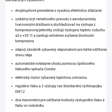
štandardným vybavením:
dvojstupňové prevedenie s vysokou efektivitou stláčanie
unikátny kryt remeňového prevodu s aerodynamicky
tvarovanými drážkami a dochladzovač na výstupe z
kompresorovej jednotky znižujú výstupnú teplotu vzduchu
až o +35 °C a zaisťujú extrémne zvýšenie životnosti
kompresora
olejový zásobník vybavený olejoznakom pre ľahké odčítanie
stavu oleja
automatické ovládanie chodu pomocou špičkového
tlakového spínača Condor
elektrický motor vybavený teplotnou ochranou
regulátor tlaku a 2 výstupy cez štandardnú rýchlospojku
DN7,2
dva manometre pre odčítanie hodnoty výstupného tlaku a
tlaku vo vzdušníku