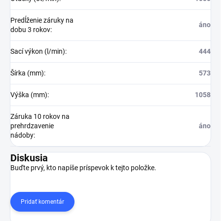
Predĺženie záruky na
áno
dobu 3 rokov
:
Sací výkon (l/min)
:
444
Šírka (mm)
:
573
Výška (mm)
:
1058
Záruka 10 rokov na
prehrdzavenie
áno
nádoby
:
Diskusia
Buďte prvý, kto napíše príspevok k tejto položke.
Pridať komentár