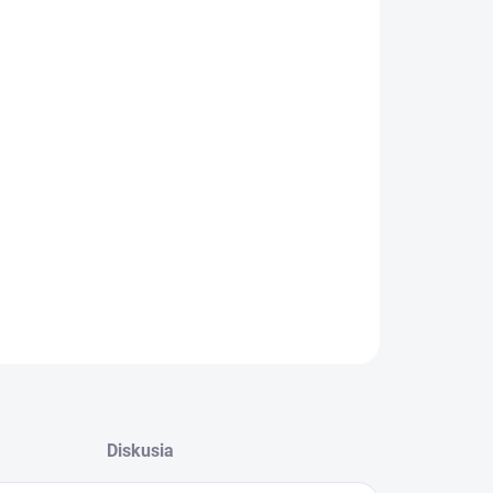
:
kootáčkový piestový kompresor s klinovými
eňmi s výstupným tlakom 11 bar určený pre
žívanie v dílenských a průmyslových aplikáciách.
ilné olejom mazané prevedenie s príkonom motora
W a s tlakovou nádobou s objemom 500 litrov.
ILNÉ INFORMÁCIE
OPÝTAŤ SA
STRÁŽIŤ
Diskusia