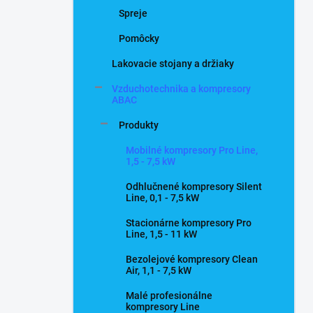
Spreje
Pomôcky
Lakovacie stojany a držiaky
Vzduchotechnika a kompresory
ABAC
Produkty
Mobilné kompresory Pro Line,
1,5 - 7,5 kW
Odhlučnené kompresory Silent
Line, 0,1 - 7,5 kW
Stacionárne kompresory Pro
Line, 1,5 - 11 kW
Bezolejové kompresory Clean
Air, 1,1 - 7,5 kW
Malé profesionálne
kompresory Line