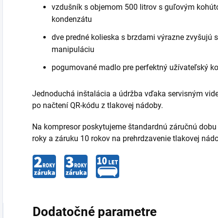
vzdušník s objemom 500 litrov s guľovým kohú
kondenzátu
dve predné kolieska s brzdami výrazne zvyšujú st
manipuláciu
pogumované madlo pre perfektný užívateľský k
Jednoduchá inštalácia a údržba vďaka servisným vi
po načtení QR-kódu z tlakovej nádoby.
Na kompresor poskytujeme štandardnú záručnú dobu 2 
roky a záruku 10 rokov na prehrdzavenie tlakovej nád
Dodatočné parametre