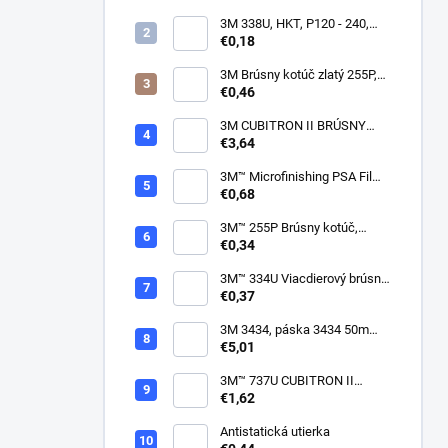
3M 338U, HKT, P120 - 240,
150mm
€0,18
3M Brúsny kotúč zlatý 255P,
suchý zips, 15 dier, v
€0,46
zrnitostiach od P80 do P600,
150 mm
3M CUBITRON II BRÚSNY
PÁSIK, 10 X 330 MM
€3,64
3M™ Microfinishing PSA Film
Disc 268L, 9 Mic 3MIL, 37 mm
€0,68
x NH
3M™ 255P Brúsny kotúč,
suchý zips, bez dier, 75mm
€0,34
3M™ 334U Viacdierový brúsny
kotúč Purple 75mm
€0,37
3M 3434, páska 3434 50m
modrá
€5,01
3M™ 737U CUBITRON II
VIACDIEROVÝ BRÚSNY
€1,62
HÁROK, SUCHÝ ZIPS, 70 X
396 MM
Antistatická utierka