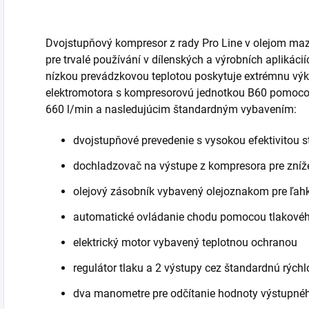
Dvojstupňový kompresor z rady Pro Line v olejom m
pre trvalé používání v dílenských a výrobních aplikáci
nízkou prevádzkovou teplotou poskytuje extrémnu výko
elektromotora s kompresorovú jednotkou B60 pomoc
660 l/min a nasledujúcim štandardným vybavením:
dvojstupňové prevedenie s vysokou efektivitou s
dochladzovač na výstupe z kompresora pre zníž
olejový zásobník vybavený olejoznakom pre ľahk
automatické ovládanie chodu pomocou tlakové
elektrický motor vybavený teplotnou ochranou
regulátor tlaku a 2 výstupy cez štandardnú rých
dva manometre pre odčítanie hodnoty výstupného