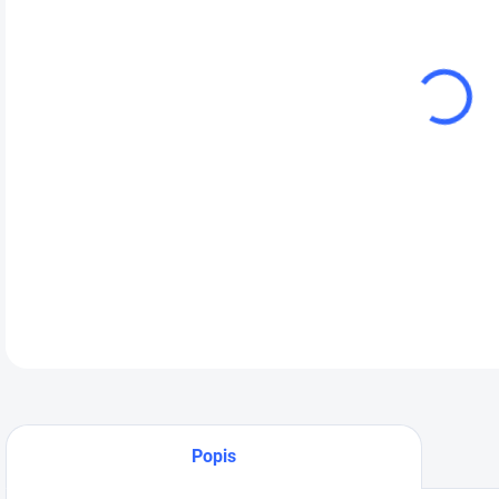
cena
Níz
rem
vyu
Mob
4 k
DETA
Popis