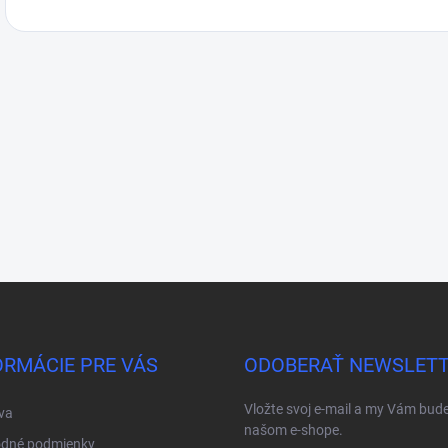
ORMÁCIE PRE VÁS
ODOBERAŤ NEWSLET
Vložte svoj e-mail a my Vám bud
va
našom e-shope.
dné podmienky