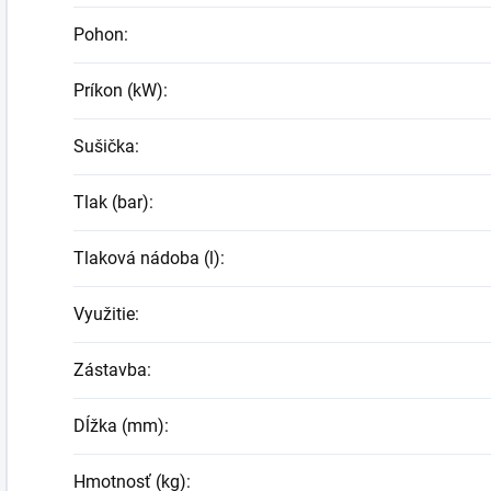
Pohon
:
Príkon (kW)
:
Sušička
:
Tlak (bar)
:
Tlaková nádoba (l)
:
Využitie
:
Zástavba
:
Dĺžka (mm)
:
Hmotnosť (kg)
: