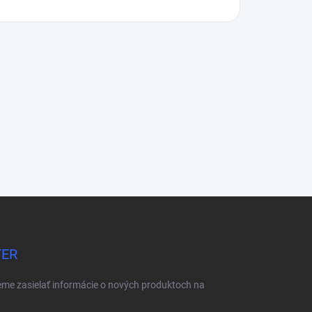
TER
eme zasielať informácie o nových produktoch na