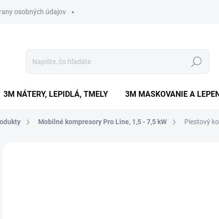
rany osobných údajov
Hľadať
3M NÁTERY, LEPIDLÁ, TMELY
3M MASKOVANIE A LEPEN
odukty
Mobilné kompresory Pro Line, 1,5 - 7,5 kW
Piestový k
Neohodnotené
Podrobnosti hodnotenia
ZNAČKA
€
€2 
Jedn
DO 