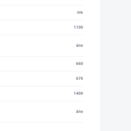
nie
1100
áno
660
670
1400
áno