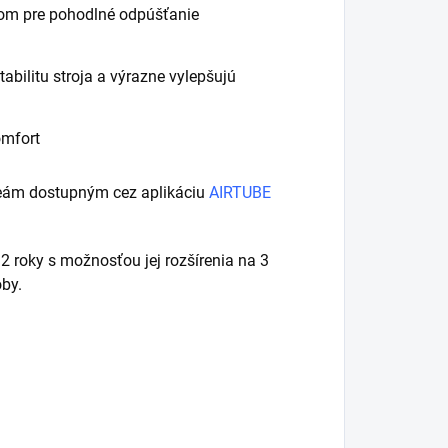
tom pre pohodlné odpúšťanie
abilitu stroja a výrazne vylepšujú
omfort
deám dostupným cez aplikáciu
AIRTUBE
roky s možnosťou jej rozšírenia na 3
oby.