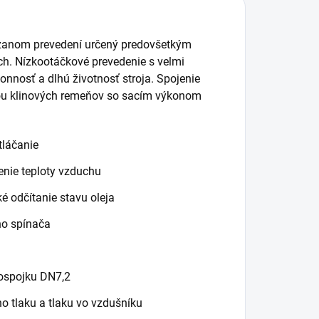
azanom prevedení určený predovšetkým
ích. Nízkootáčkové prevedenie s velmi
nnosť a dlhú životnosť stroja. Spojenie
ou klinových remeňov so sacím výkonom
tláčanie
enie teploty vzduchu
é odčítanie stavu oleja
ho spínača
lospojku DN7,2
 tlaku a tlaku vo vzdušníku