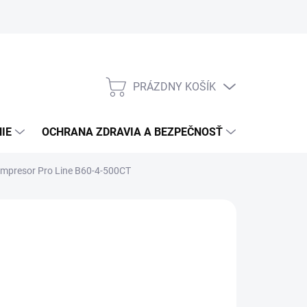
PRÁZDNY KOŠÍK
NÁKUPNÝ
KOŠÍK
IE
OCHRANA ZDRAVIA A BEZPEČNOSŤ
3M PPS S
ompresor Pro Line B60-4-500CT
:
ABAC
3 023,62
/ ks
458,23 bez DPH
otková
2 TÝŽDŇOV