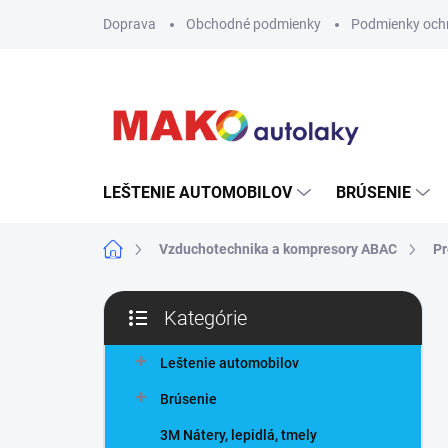
Prejsť
Doprava
Obchodné podmienky
Podmienky och
na
obsah
LEŠTENIE AUTOMOBILOV
BRÚSENIE
Domov
Vzduchotechnika a kompresory ABAC
Pr
B
Kategórie
o
Preskočiť
č
kategórie
n
Leštenie automobilov
ý
Brúsenie
p
a
3M Nátery, lepidlá, tmely