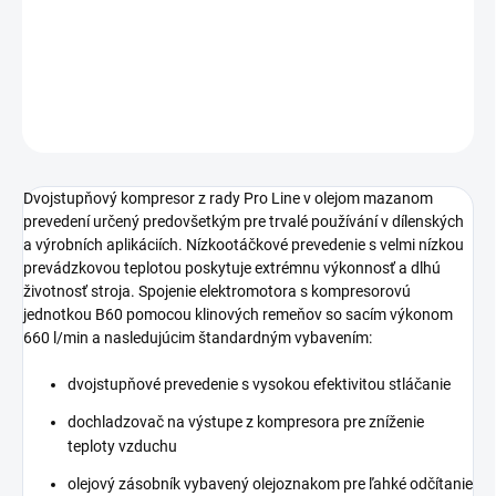
ležatou tlakovou nádobou s objemom 500 litrov.
DETAILNÉ INFORMÁCIE
OPÝTAŤ SA
STRÁŽIŤ
Dvojstupňový kompresor z rady Pro Line v olejom mazanom
prevedení určený predovšetkým pre trvalé používání v dílenských
a výrobních aplikáciích. Nízkootáčkové prevedenie s velmi nízkou
prevádzkovou teplotou poskytuje extrémnu výkonnosť a dlhú
životnosť stroja. Spojenie elektromotora s kompresorovú
jednotkou B60 pomocou klinových remeňov so sacím výkonom
660 l/min a nasledujúcim štandardným vybavením:
dvojstupňové prevedenie s vysokou efektivitou stláčanie
dochladzovač na výstupe z kompresora pre zníženie
teploty vzduchu
olejový zásobník vybavený olejoznakom pre ľahké odčítanie