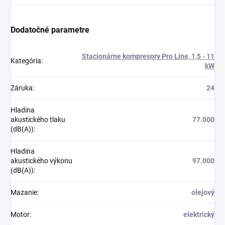
Dodatočné parametre
Stacionárne kompresory Pro Line, 1,5 - 11
Kategória
:
kW
Záruka
:
24
Hladina
akustického tlaku
77.000
(dB(A))
:
Hladina
akustického výkonu
97.000
(dB(A))
:
Mazanie
:
olejový
Motor
:
elektrický