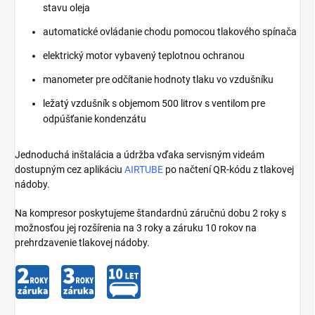
stavu oleja
automatické ovládanie chodu pomocou tlakového spínača
elektrický motor vybavený teplotnou ochranou
manometer pre odčítanie hodnoty tlaku vo vzdušníku
ležatý vzdušník s objemom 500 litrov s ventilom pre
odpúšťanie kondenzátu
Jednoduchá inštalácia a údržba vďaka servisným videám
dostupným cez aplikáciu
AIRTUBE
po načtení QR-kódu z tlakovej
nádoby.
Na kompresor poskytujeme štandardnú záručnú dobu 2 roky s
možnosťou jej rozšírenia na 3 roky a záruku 10 rokov na
prehrdzavenie tlakovej nádoby.