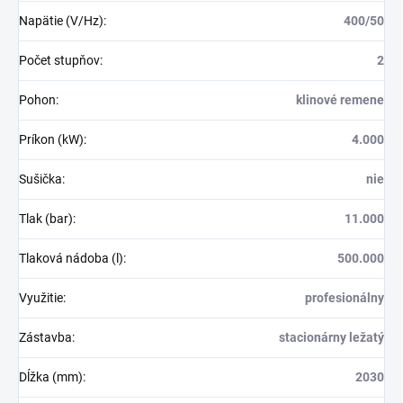
Napätie (V/Hz)
:
400/50
Počet stupňov
:
2
Pohon
:
klinové remene
Príkon (kW)
:
4.000
Sušička
:
nie
Tlak (bar)
:
11.000
Tlaková nádoba (l)
:
500.000
Využitie
:
profesionálny
Zástavba
:
stacionárny ležatý
Dĺžka (mm)
:
2030