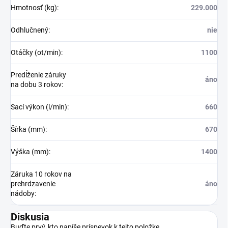
Hmotnosť (kg)
:
229.000
Odhlučnený
:
nie
Otáčky (ot/min)
:
1100
Predĺženie záruky
áno
na dobu 3 rokov
:
Sací výkon (l/min)
:
660
Šírka (mm)
:
670
Výška (mm)
:
1400
Záruka 10 rokov na
prehrdzavenie
áno
nádoby
:
Diskusia
Buďte prvý, kto napíše príspevok k tejto položke.