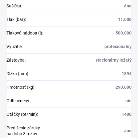
Sušička
:
áno
Tlak (bar)
:
11.000
Tlaková nádoba (l)
:
500.000
Využitie
:
profesionálny
Zástavba
:
stacionárny ležatý
Dĺžka (mm)
:
1894
Hmotnosť (kg)
:
290.000
Odhlučnený
:
nie
Otáčky (ot/min)
:
1400
Predĺženie záruky
áno
na dobu 3 rokov
: