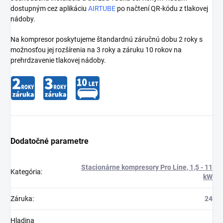
dostupným cez aplikáciu
AIRTUBE
po načtení QR-kódu z tlakovej
nádoby.
Na kompresor poskytujeme štandardnú záručnú dobu 2 roky s
možnosťou jej rozšírenia na 3 roky a záruku 10 rokov na
prehrdzavenie tlakovej nádoby.
Dodatočné parametre
Stacionárne kompresory Pro Line, 1,5 - 11
Kategória
:
kW
Záruka
:
24
Hladina