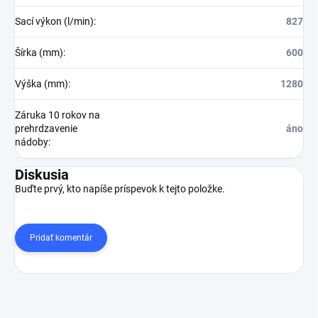
Sací výkon (l/min)
:
827
Šírka (mm)
:
600
Výška (mm)
:
1280
Záruka 10 rokov na
prehrdzavenie
áno
nádoby
:
Diskusia
Buďte prvý, kto napíše príspevok k tejto položke.
Pridať komentár