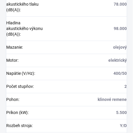
akustického tlaku
78.000
(dB(A))
:
Hladina
akustického výkonu
98.000
(dB(A))
:
Mazanie
:
olejový
Motor
:
elektrický
Napätie (V/Hz)
:
400/50
Počet stupňov
:
2
Pohon
:
klinové remene
Príkon (kW)
:
5.500
Rozbeh stroja
:
Y/D