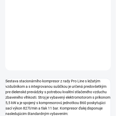
cena:
Profesionálny piestový kompresor s klinovými remeňmi s
výstupným tlakom 11 bar určený pre využívanie v
remeselníckych a profesionálnych aplikáciách.
Stacionárne olejom mazané prevedenie s príkonom
motora 5,5 kW, s ležatou tlakovou nádobou s objemom
500 litrov a s integrovanou kondenzační sušičkou.
DETAILNÉ INFORMÁCIE
OPÝTAŤ SA
STRÁŽIŤ
Sestava stacionárního kompresor z rady Pro Line s ležatým
vzdušníkom a s integrovanou sušičkou je určená predovšetkým
pre dielenské prevádzky s potrebou kvalitní stlačeného vzduchu
zbaveného vlhkosti. Stroj je vybavený elektromotorom s príkonom
5,5 kW a je spojený s kompresorovú jednotkou B60 poskytujúci
sací výkon 827l/min a tlak 11 bar. Kompresor ďalej disponuje
nasledujúcim štandardným vybavením: