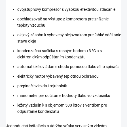
dvojstupňový kompresor s vysokou efektivitou stláčanie
dochladzovač na výstupe z kompresora pre zníženie
teploty vzduchu
olejový zásobník vybavený olejoznakom pre ľahké odčítanie
stavu oleja
kondenzačná sušička s rosným bodom +3 °C a s
elektronickým odpúšťaním kondenzátu
automatické ovládanie chodu pomocou tlakového spínača
elektrický motor vybavený teplotnou ochranou
prepínač hviezda-trojuholník
manometer pre odčítanie hodnoty tlaku vo vzdušníku
ležatý vzdušník s objemom 500 litrov s ventilom pre
odpúšťanie kondenzátu
Jednoduchá inštalácia a údržba vďaka servisným videám