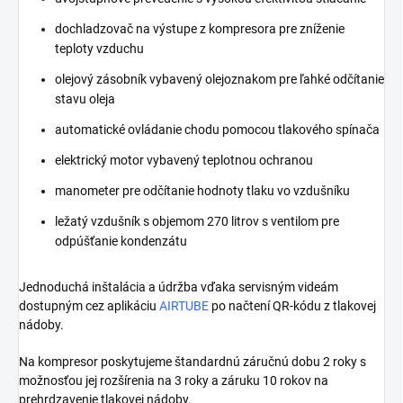
dochladzovač na výstupe z kompresora pre zníženie
teploty vzduchu
olejový zásobník vybavený olejoznakom pre ľahké odčítanie
stavu oleja
automatické ovládanie chodu pomocou tlakového spínača
elektrický motor vybavený teplotnou ochranou
manometer pre odčítanie hodnoty tlaku vo vzdušníku
ležatý vzdušník s objemom 270 litrov s ventilom pre
odpúšťanie kondenzátu
Jednoduchá inštalácia a údržba vďaka servisným videám
dostupným cez aplikáciu
AIRTUBE
po načtení QR-kódu z tlakovej
nádoby.
Na kompresor poskytujeme štandardnú záručnú dobu 2 roky s
možnosťou jej rozšírenia na 3 roky a záruku 10 rokov na
prehrdzavenie tlakovej nádoby.