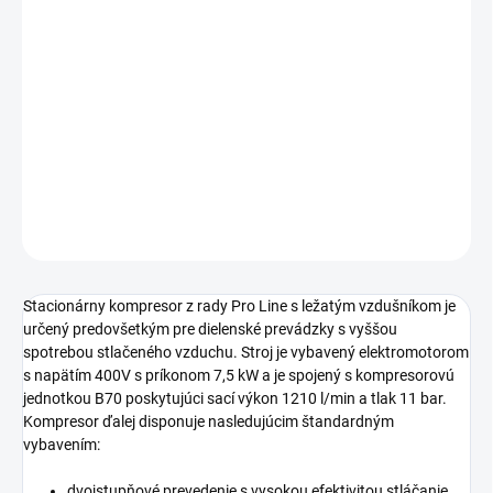
Profesionálny piestový kompresor s klinovými remeňmi s
výstupným tlakom 11 bar určený pre využívanie v
remeselníckych a profesionálnych aplikáciách.
Stacionárne olejom mazané prevedenie s príkonom
motora 7,5 kW a s ležatou tlakovou nádobou s objemom
270 litrov.
DETAILNÉ INFORMÁCIE
OPÝTAŤ SA
STRÁŽIŤ
Stacionárny kompresor z rady Pro Line s ležatým vzdušníkom je
určený predovšetkým pre dielenské prevádzky s vyššou
spotrebou stlačeného vzduchu. Stroj je vybavený elektromotorom
s napätím 400V s príkonom 7,5 kW a je spojený s kompresorovú
jednotkou B70 poskytujúci sací výkon 1210 l/min a tlak 11 bar.
Kompresor ďalej disponuje nasledujúcim štandardným
vybavením:
dvojstupňové prevedenie s vysokou efektivitou stláčanie