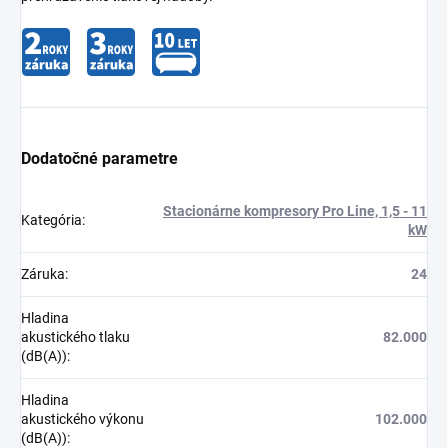
Dodatočné parametre
Stacionárne kompresory Pro Line, 1,5 - 11
Kategória
:
kW
Záruka
:
24
Hladina
akustického tlaku
82.000
(dB(A))
:
Hladina
akustického výkonu
102.000
(dB(A))
: