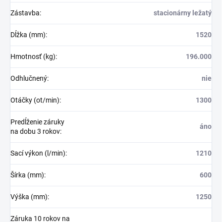
Zástavba
:
stacionárny ležatý
Dĺžka (mm)
:
1520
Hmotnosť (kg)
:
196.000
Odhlučnený
:
nie
Otáčky (ot/min)
:
1300
Predĺženie záruky
áno
na dobu 3 rokov
:
Sací výkon (l/min)
:
1210
Šírka (mm)
:
600
Výška (mm)
:
1250
Záruka 10 rokov na