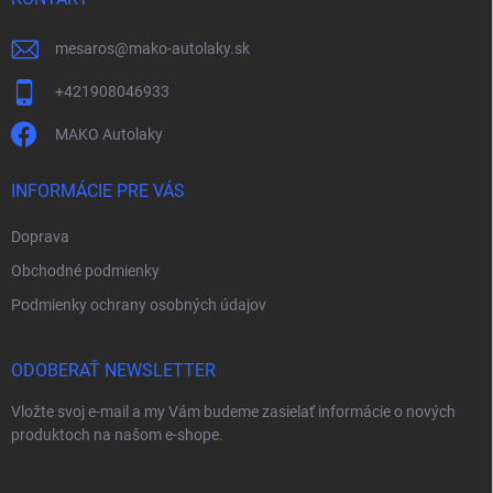
e
mesaros
@
mako-autolaky.sk
+421908046933
MAKO Autolaky
INFORMÁCIE PRE VÁS
Doprava
Obchodné podmienky
Podmienky ochrany osobných údajov
ODOBERAŤ NEWSLETTER
Vložte svoj e-mail a my Vám budeme zasielať informácie o nových
produktoch na našom e-shope.