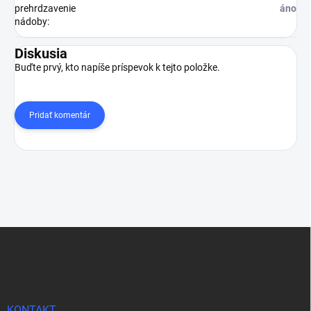
prehrdzavenie
áno
nádoby
:
Diskusia
Buďte prvý, kto napíše príspevok k tejto položke.
Pridať komentár
Z
á
p
ä
t
i
KONTAKT