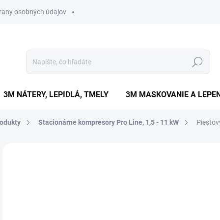
rany osobných údajov
Hľadať
3M NÁTERY, LEPIDLÁ, TMELY
3M MASKOVANIE A LEPEN
odukty
Stacionárne kompresory Pro Line, 1,5 - 11 kW
Piestov
Neohodnotené
Podrobnosti hodnotenia
ZNAČKA
€
€8 
Jedn
DO 