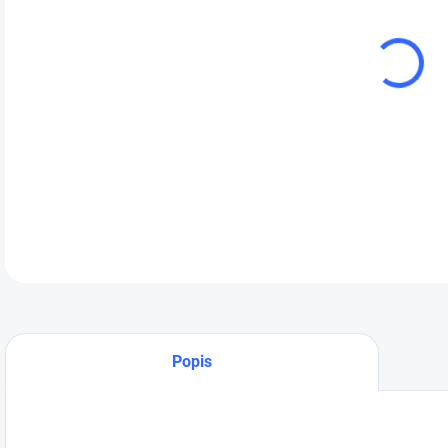
cena
Níz
rem
vyu
Sta
kW 
zdr
DETA
Popis