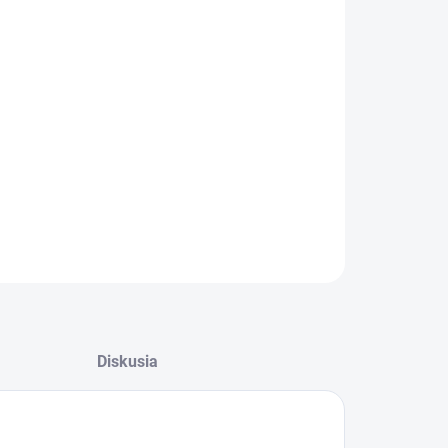
:
kootáčkový přístavný kompresor s klinovými
eňmi s výstupným tlakom 11 bar určený pre
žívanie v dílenských a průmyslových aplikáciách.
cionárne olejom mazané prevedenie s príkonom 11
umístěné na základovém rámu slouží ako pomocný
oj vzduchu.
ILNÉ INFORMÁCIE
OPÝTAŤ SA
STRÁŽIŤ
Diskusia