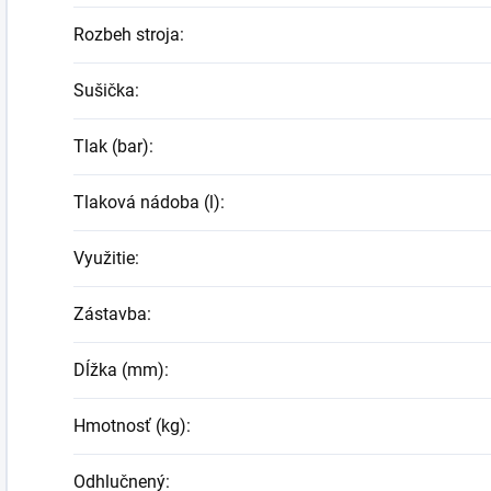
Rozbeh stroja
:
Sušička
:
Tlak (bar)
:
Tlaková nádoba (l)
:
Využitie
:
Zástavba
:
Dĺžka (mm)
:
Hmotnosť (kg)
:
Odhlučnený
: