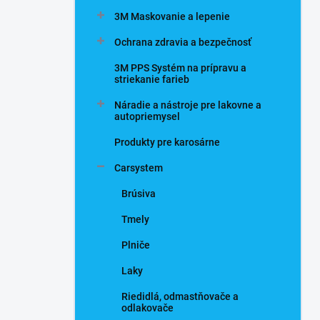
n
3M Maskovanie a lepenie
e
l
Ochrana zdravia a bezpečnosť
3M PPS Systém na prípravu a
striekanie farieb
Náradie a nástroje pre lakovne a
autopriemysel
Produkty pre karosárne
Carsystem
Brúsiva
Tmely
Plniče
Laky
Riedidlá, odmastňovače a
odlakovače