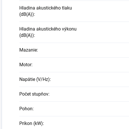
Hladina akustického tlaku
(dB(A))
:
Hladina akustického výkonu
(dB(A))
:
Mazanie
:
Motor
:
Napätie (V/Hz)
:
Počet stupňov
:
Pohon
:
Príkon (kW)
: