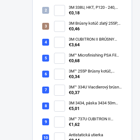
3M 338U, HKT, P120 - 240,
150mm
€0,18
3M Brúsny kotúč zlatý 255P,
suchý zips, 15 dier, v
€0,46
zrnitostiach od P80 do P600,
150 mm
3M CUBITRON II BRÚSNY
PÁSIK, 10 X 330 MM
€3,64
3M™ Microfinishing PSA Film
Disc 268L, 9 Mic 3MIL, 37 mm
€0,68
x NH
3M™ 255P Brúsny kotúč,
suchý zips, bez dier, 75mm
€0,34
3M™ 334U Viacdierový brúsny
kotúč Purple 75mm
€0,37
3M 3434, páska 3434 50m
modrá
€5,01
3M™ 737U CUBITRON II
VIACDIEROVÝ BRÚSNY
€1,62
HÁROK, SUCHÝ ZIPS, 70 X
396 MM
Antistatická utierka