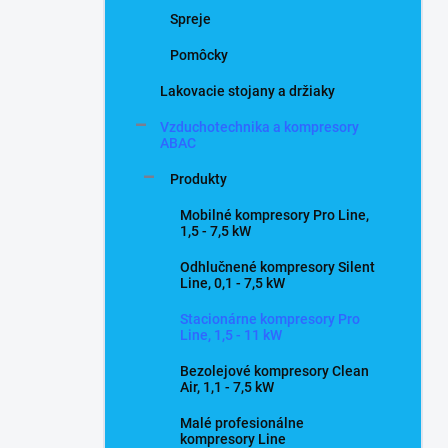
Spreje
Pomôcky
Lakovacie stojany a držiaky
Vzduchotechnika a kompresory
ABAC
Produkty
Mobilné kompresory Pro Line,
1,5 - 7,5 kW
Odhlučnené kompresory Silent
Line, 0,1 - 7,5 kW
Stacionárne kompresory Pro
Line, 1,5 - 11 kW
Bezolejové kompresory Clean
Air, 1,1 - 7,5 kW
Malé profesionálne
kompresory Line