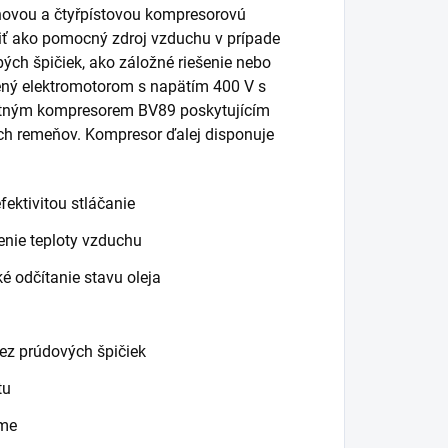
pňovou a čtyřpístovou kompresorovú
ť ako pomocný zdroj vzduchu v prípade
ých špičiek, ako záložné riešenie nebo
vený elektromotorom s napätím 400 V s
stným kompresorem BV89 poskytujícím
ých remeňov. Kompresor ďalej disponuje
ektivitou stláčanie
enie teploty vzduchu
é odčítanie stavu oleja
bez prúdových špičiek
tu
áme