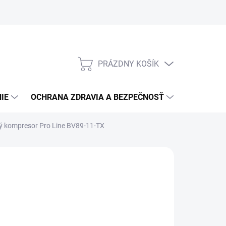
PRÁZDNY KOŠÍK
NÁKUPNÝ
KOŠÍK
IE
OCHRANA ZDRAVIA A BEZPEČNOSŤ
3M PPS S
ý kompresor Pro Line BV89-11-TX
:
ABAC
10 791,04
/ ks
773,20 bez DPH
otková
3 TÝŽDŇOV