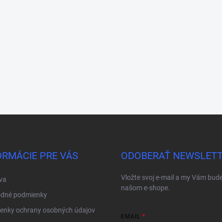
ORMÁCIE PRE VÁS
ODOBERAŤ NEWSLET
Vložte svoj e-mail a my Vám bud
va
našom e-shope.
dné podmienky
enky ochrany osobných údajov
EMAIL