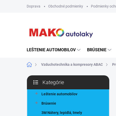
Prejsť
Doprava
Obchodné podmienky
Podmienky och
na
obsah
LEŠTENIE AUTOMOBILOV
BRÚSENIE
Domov
Vzduchotechnika a kompresory ABAC
Pr
B
Kategórie
o
Preskočiť
č
kategórie
n
Leštenie automobilov
ý
Brúsenie
p
a
3M Nátery, lepidlá, tmely