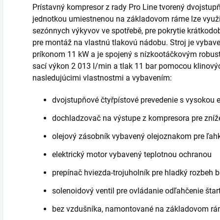
Prístavný kompresor z rady Pro Line tvorený dvojstu
jednotkou umiestnenou na základovom ráme lze využi
sezónnych výkyvov ve spotřebě, pre pokrytie krátkodob
pre montáž na vlastnú tlakovú nádobu. Stroj je vyba
príkonom 11 kW a je spojený s nízkootáčkovým robu
sací výkon 2 013 l/min a tlak 11 bar pomocou klinov
nasledujúcimi vlastnostmi a vybavením:
dvojstupňové čtyřpístové prevedenie s vysokou ef
dochladzovač na výstupe z kompresora pre zníž
olejový zásobník vybavený olejoznakom pre ľahk
elektrický motor vybavený teplotnou ochranou
prepínač hviezda-trojuholník pre hladký rozbeh 
solenoidový ventil pre ovládanie odľahčenie štar
bez vzdušníka, namontované na základovom r