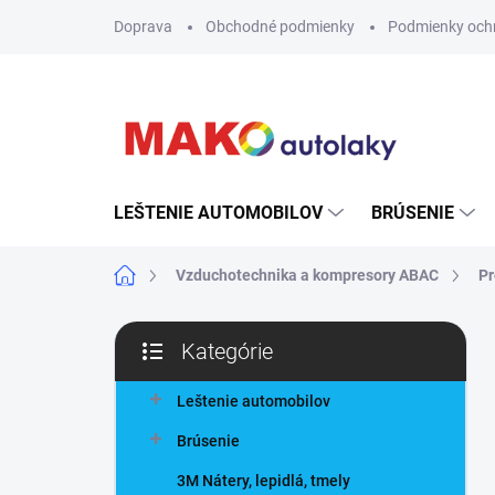
Prejsť
Doprava
Obchodné podmienky
Podmienky och
na
obsah
LEŠTENIE AUTOMOBILOV
BRÚSENIE
Domov
Vzduchotechnika a kompresory ABAC
Pr
B
Kategórie
o
Preskočiť
č
kategórie
n
Leštenie automobilov
ý
Brúsenie
p
a
3M Nátery, lepidlá, tmely