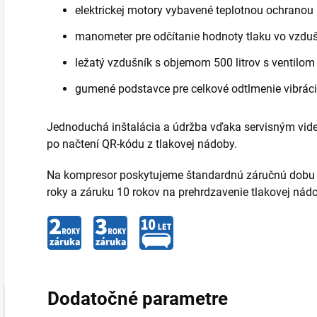
elektrickej motory vybavené teplotnou ochranou
manometer pre odčítanie hodnoty tlaku vo vzdu
ležatý vzdušník s objemom 500 litrov s ventilo
gumené podstavce pre celkové odtlmenie vibrácií
Jednoduchá inštalácia a údržba vďaka servisným vi
po načtení QR-kódu z tlakovej nádoby.
Na kompresor poskytujeme štandardnú záručnú dobu 2 
roky a záruku 10 rokov na prehrdzavenie tlakovej nád
Dodatočné parametre