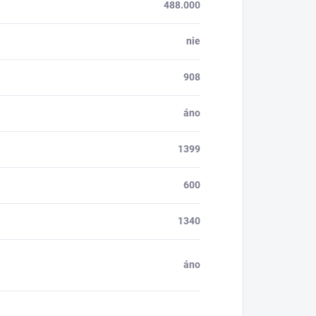
488.000
nie
908
áno
1399
600
1340
áno