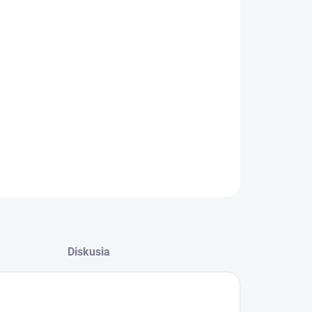
:
kootáčkový piestový kompresor s klinovými
eňmi s výstupným tlakom 11 bar určený pre
žívanie v dílenských a průmyslových aplikáciách.
cionárne olejom mazané prevedenie s dvoma
presorovými jednotkami o celkovém příkonu 2x 5,5
a s ležatou tlakovou nádobou s objemom 500 litrov.
ILNÉ INFORMÁCIE
OPÝTAŤ SA
STRÁŽIŤ
Diskusia