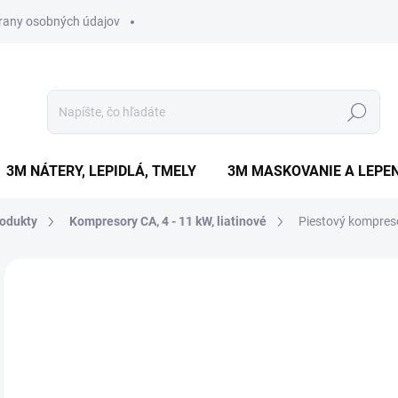
rany osobných údajov
Hľadať
3M NÁTERY, LEPIDLÁ, TMELY
3M MASKOVANIE A LEPEN
odukty
Kompresory CA, 4 - 11 kW, liatinové
Piestový kompres
Neohodnotené
Podrobnosti hodnotenia
ZNAČKA
€
€5 
Jedn
DO 