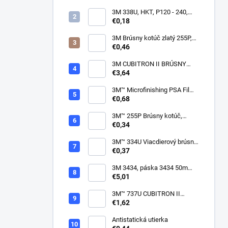
3M 338U, HKT, P120 - 240,
150mm
€0,18
3M Brúsny kotúč zlatý 255P,
suchý zips, 15 dier, v
€0,46
zrnitostiach od P80 do P600,
150 mm
3M CUBITRON II BRÚSNY
PÁSIK, 10 X 330 MM
€3,64
3M™ Microfinishing PSA Film
Disc 268L, 9 Mic 3MIL, 37 mm
€0,68
x NH
3M™ 255P Brúsny kotúč,
suchý zips, bez dier, 75mm
€0,34
3M™ 334U Viacdierový brúsny
kotúč Purple 75mm
€0,37
3M 3434, páska 3434 50m
modrá
€5,01
3M™ 737U CUBITRON II
VIACDIEROVÝ BRÚSNY
€1,62
HÁROK, SUCHÝ ZIPS, 70 X
396 MM
Antistatická utierka