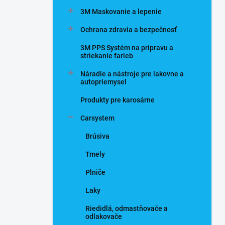
n
3M Maskovanie a lepenie
e
l
Ochrana zdravia a bezpečnosť
3M PPS Systém na prípravu a
striekanie farieb
Náradie a nástroje pre lakovne a
autopriemysel
Produkty pre karosárne
Carsystem
Brúsiva
Tmely
Plniče
Laky
Riedidlá, odmastňovače a
odlakovače