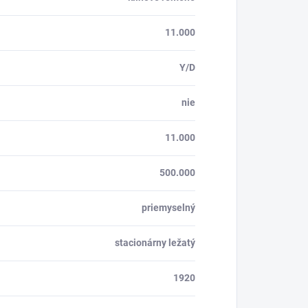
11.000
Y/D
nie
11.000
500.000
priemyselný
stacionárny ležatý
1920