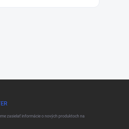
TER
eme zasielať informácie o nových produktoch na