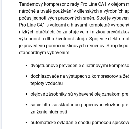
Tandemový kompresor z rady Pro Line CA1 v olejom m
náročné a trvalé používání v dílenských a výrobních a
počas jednotlivých pracovných směn. Stroj je vybav
Pro Line CA1 s valcami a hlavami kompletně vyrobenými
nízkých otáčkách, čo zaisťuje velmi nízkou prevádzko
výkonnosť a dlhú životnosť stroja. Spojenie elektro
je provedeno pomocou klinových remeňov. Stroj dispon
štandardným vybavením:
dvojstupňové prevedenie s liatinovými kompresor
dochlazovače na výstupech z kompresorov a žebr
teploty vzduchu
olejové zásobníky sú vybavené olejoznakom pre 
sacie filtre so skladanou papierovou vložkou pr
zníženie hlučnosti
automatické ovládanie chodu pomocou špičkov