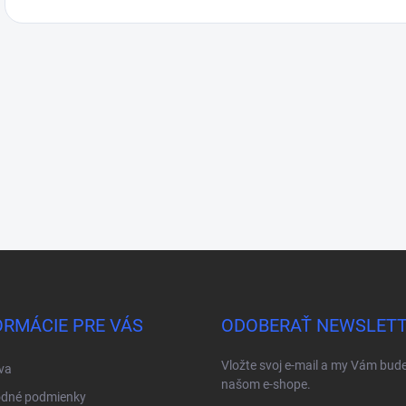
ORMÁCIE PRE VÁS
ODOBERAŤ NEWSLET
Vložte svoj e-mail a my Vám bud
va
našom e-shope.
dné podmienky