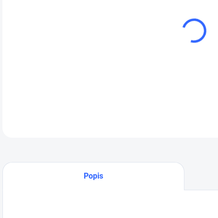
cena
Níz
rem
vyu
Sta
kom
kW 
DETA
Popis