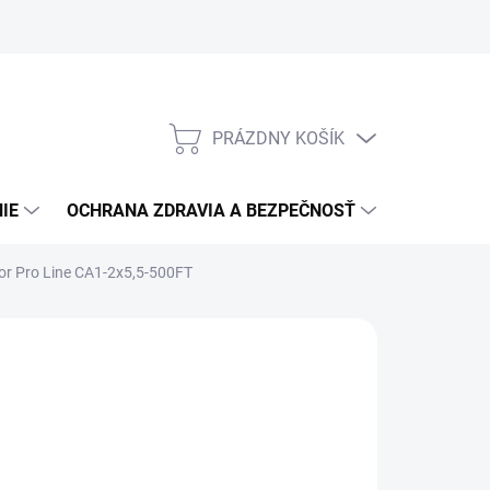
PRÁZDNY KOŠÍK
NÁKUPNÝ
KOŠÍK
IE
OCHRANA ZDRAVIA A BEZPEČNOSŤ
3M PPS S
or Pro Line CA1-2x5,5-500FT
:
ABAC
6 580,16
/ ks
349,72 bez DPH
otková
3 TÝŽDŇOV