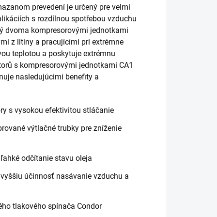
azanom prevedení je určený pre velmi
plikáciích s rozdílnou spotřebou vzduchu
ený dvoma kompresorovými jednotkami
 z litiny a pracujícími pri extrémne
vou teplotou a poskytuje extrémnu
motorů s kompresorovými jednotkami CA1
uje nasledujúcimi benefity a
y s vysokou efektivitou stláčanie
ované výtlačné trubky pre zníženie
ľahké odčítanie stavu oleja
e vyššiu účinnosť nasávanie vzduchu a
ého tlakového spínača Condor