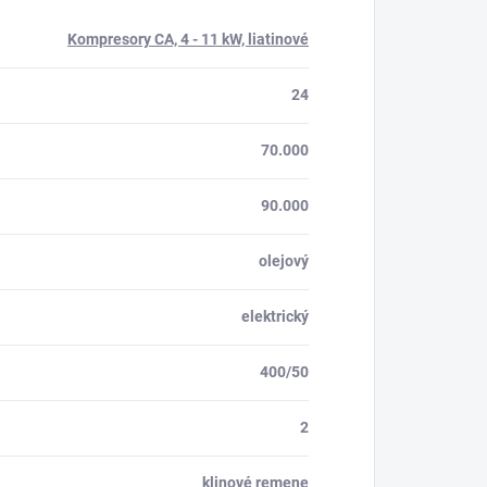
Kompresory CA, 4 - 11 kW, liatinové
24
70.000
90.000
olejový
elektrický
400/50
2
klinové remene