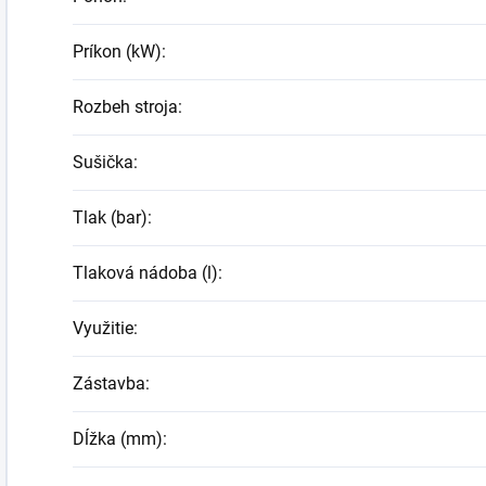
Príkon (kW)
:
Rozbeh stroja
:
Sušička
:
Tlak (bar)
:
Tlaková nádoba (l)
:
Využitie
:
Zástavba
:
Dĺžka (mm)
: