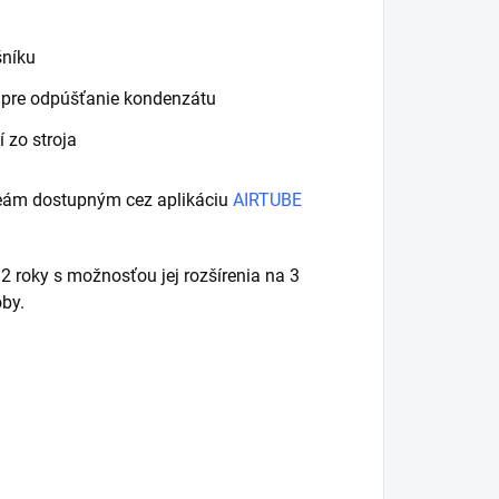
šníku
m pre odpúšťanie kondenzátu
 zo stroja
deám dostupným cez aplikáciu
AIRTUBE
roky s možnosťou jej rozšírenia na 3
oby.