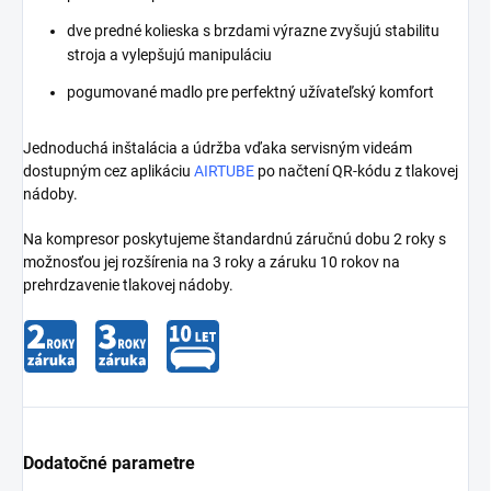
dve predné kolieska s brzdami výrazne zvyšujú stabilitu
stroja a vylepšujú manipuláciu
pogumované madlo pre perfektný užívateľský komfort
Jednoduchá inštalácia a údržba vďaka servisným videám
dostupným cez aplikáciu
AIRTUBE
po načtení QR-kódu z tlakovej
nádoby.
Na kompresor poskytujeme štandardnú záručnú dobu 2 roky s
možnosťou jej rozšírenia na 3 roky a záruku 10 rokov na
prehrdzavenie tlakovej nádoby.
Dodatočné parametre