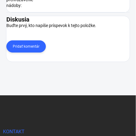
nádoby
:
Diskusia
Buďte prvý, kto napíše príspevok k tejto položke.
Pridať komentár
Z
á
p
ä
t
i
KONTAKT