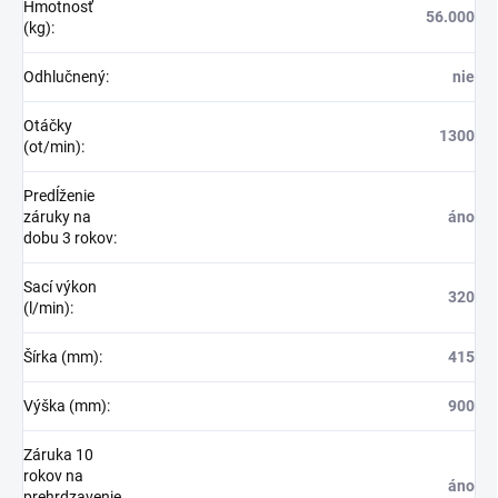
Hmotnosť
56.000
(kg)
:
Odhlučnený
:
nie
Otáčky
1300
(ot/min)
:
Predĺženie
záruky na
áno
dobu 3 rokov
:
Sací výkon
320
(l/min)
:
Šírka (mm)
:
415
Výška (mm)
:
900
Záruka 10
rokov na
áno
prehrdzavenie