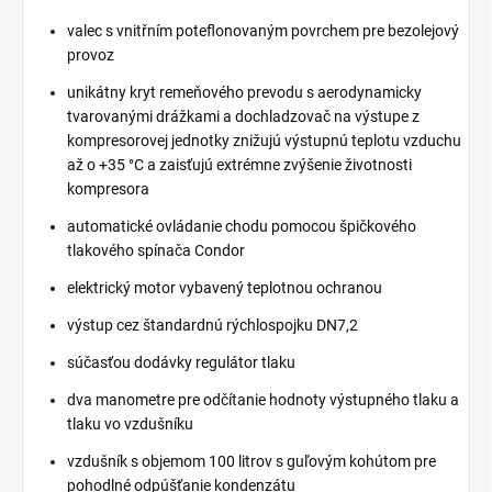
valec s vnitřním poteflonovaným povrchem pre bezolejový
provoz
unikátny kryt remeňového prevodu s aerodynamicky
tvarovanými drážkami a dochladzovač na výstupe z
kompresorovej jednotky znižujú výstupnú teplotu vzduchu
až o +35 °C a zaisťujú extrémne zvýšenie životnosti
kompresora
automatické ovládanie chodu pomocou špičkového
tlakového spínača Condor
elektrický motor vybavený teplotnou ochranou
výstup cez štandardnú rýchlospojku DN7,2
súčasťou dodávky regulátor tlaku
dva manometre pre odčítanie hodnoty výstupného tlaku a
tlaku vo vzdušníku
vzdušník s objemom 100 litrov s guľovým kohútom pre
pohodlné odpúšťanie kondenzátu