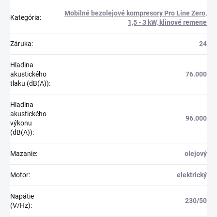
Mobilné bezolejové kompresory Pro Line Zero,
Kategória
:
1,5 - 3 kW, klinové remene
Záruka
:
24
Hladina
akustického
76.000
tlaku (dB(A))
:
Hladina
akustického
96.000
výkonu
(dB(A))
:
Mazanie
:
olejový
Motor
:
elektrický
Napätie
230/50
(V/Hz)
: