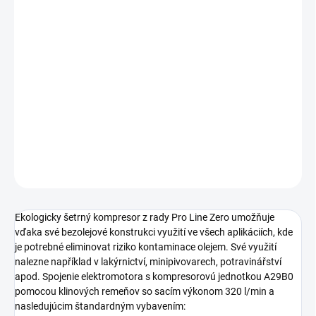
Jednotková
DO 3 TÝŽDŇOV
cena:
Bezolejový piestový kompresor s klinovými remeňmi s
výstupným tlakom 10 bar určený pre profesionální
aplikace s potřebou perfektně čistého vzduchu bez
obsahu oleje. Mobilné prevedenie s príkonom motora 2.2
kW a s tlakovou nádobou s objemom 100 litrov.
DETAILNÉ INFORMÁCIE
OPÝTAŤ SA
STRÁŽIŤ
Ekologicky šetrný kompresor z rady Pro Line Zero umožňuje
vďaka své bezolejové konstrukci využití ve všech aplikáciích, kde
je potrebné eliminovat riziko kontaminace olejem. Své využití
nalezne například v lakýrnictví, minipivovarech, potravinářství
apod. Spojenie elektromotora s kompresorovú jednotkou A29B0
pomocou klinových remeňov so sacím výkonom 320 l/min a
nasledujúcim štandardným vybavením: