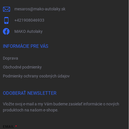
e
mesaros
@
mako-autolaky.sk
+421908046933
MAKO Autolaky
INFORMÁCIE PRE VÁS
Doprava
Obchodné podmienky
Podmienky ochrany osobných údajov
ODOBERAŤ NEWSLETTER
Vložte svoj e-mail a my Vám budeme zasielať informácie o nových
produktoch na našom e-shope.
EMAIL