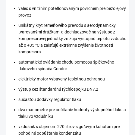
valec s vnitřním poteflonovaným povrchem pre bezolejový
provoz
unikátny kryt remeňového prevodu s aerodynamicky
tvarovanými drážkami a dochladzovač na výstupe z
kompresorovej jednotky znižujú výstupnú teplotu vzduchu
až o +35 °C a zaisťujú extrémne zvýšenie životnosti
kompresora
automatické ovládanie chodu pomocou špičkového
tlakového spínača Condor
elektrický motor vybavený teplotnou ochranou
výstup cez štandardnú rýchlospojku DN7,2
súčasťou dodávky regulátor tlaku
dva manometre pre odčítanie hodnoty výstupného tlaku a
tlaku vo vzdušníku
vzdušník s objemom 270 litrov s guľovým kohútom pre
pohodlné odpúšťanie kondenzátu