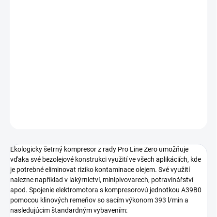
Jednotková
DO 3 TÝŽDŇOV
cena:
Bezolejový piestový kompresor s klinovými remeňmi s
výstupným tlakom 10 bar určený pre profesionální
aplikace s potřebou perfektně čistého vzduchu bez
obsahu oleje. Mobilné prevedenie s príkonom motora 2.2
kW a s tlakovou nádobou s objemom 270 litrov.
DETAILNÉ INFORMÁCIE
OPÝTAŤ SA
STRÁŽIŤ
Ekologicky šetrný kompresor z rady Pro Line Zero umožňuje
vďaka své bezolejové konstrukci využití ve všech aplikáciích, kde
je potrebné eliminovat riziko kontaminace olejem. Své využití
nalezne například v lakýrnictví, minipivovarech, potravinářství
apod. Spojenie elektromotora s kompresorovú jednotkou A39B0
pomocou klinových remeňov so sacím výkonom 393 l/min a
nasledujúcim štandardným vybavením: