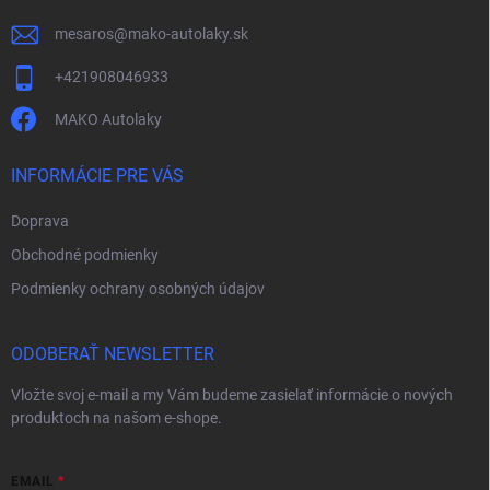
e
mesaros
@
mako-autolaky.sk
+421908046933
MAKO Autolaky
INFORMÁCIE PRE VÁS
Doprava
Obchodné podmienky
Podmienky ochrany osobných údajov
ODOBERAŤ NEWSLETTER
Vložte svoj e-mail a my Vám budeme zasielať informácie o nových
produktoch na našom e-shope.
EMAIL