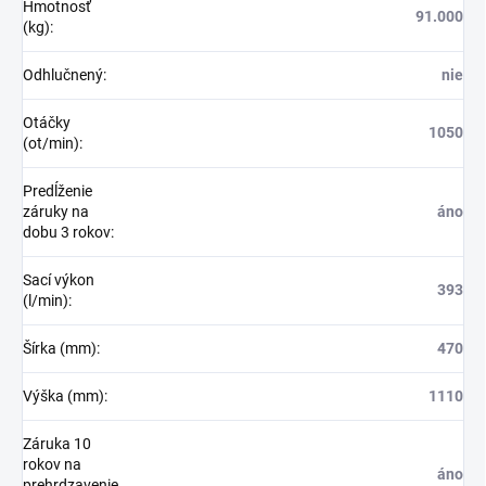
Hmotnosť
91.000
(kg)
:
Odhlučnený
:
nie
Otáčky
1050
(ot/min)
:
Predĺženie
záruky na
áno
dobu 3 rokov
:
Sací výkon
393
(l/min)
:
Šírka (mm)
:
470
Výška (mm)
:
1110
Záruka 10
rokov na
áno
prehrdzavenie