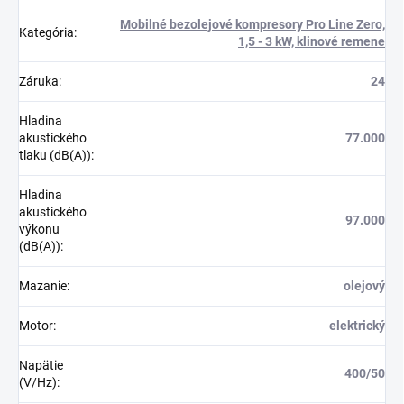
Mobilné bezolejové kompresory Pro Line Zero,
Kategória
:
1,5 - 3 kW, klinové remene
Záruka
:
24
Hladina
akustického
77.000
tlaku (dB(A))
:
Hladina
akustického
97.000
výkonu
(dB(A))
:
Mazanie
:
olejový
Motor
:
elektrický
Napätie
400/50
(V/Hz)
: