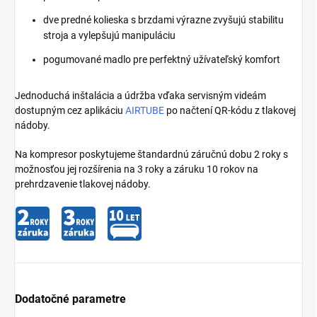
dve predné kolieska s brzdami výrazne zvyšujú stabilitu
stroja a vylepšujú manipuláciu
pogumované madlo pre perfektný užívateľský komfort
Jednoduchá inštalácia a údržba vďaka servisným videám
dostupným cez aplikáciu
AIRTUBE
po načtení QR-kódu z tlakovej
nádoby.
Na kompresor poskytujeme štandardnú záručnú dobu 2 roky s
možnosťou jej rozšírenia na 3 roky a záruku 10 rokov na
prehrdzavenie tlakovej nádoby.
Dodatočné parametre