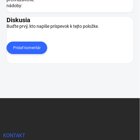
nádoby
:
Diskusia
Buďte prvý, kto napíše príspevok k tejto položke.
Pridať komentár
Z
á
p
ä
t
i
KONTAKT