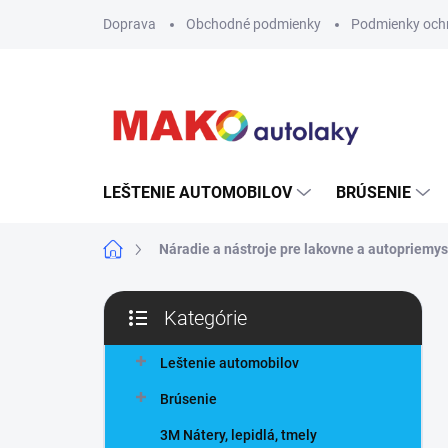
Prejsť
Doprava
Obchodné podmienky
Podmienky och
na
obsah
LEŠTENIE AUTOMOBILOV
BRÚSENIE
Domov
Náradie a nástroje pre lakovne a autopriemys
B
Kategórie
o
Preskočiť
č
kategórie
n
Leštenie automobilov
ý
Brúsenie
p
a
3M Nátery, lepidlá, tmely