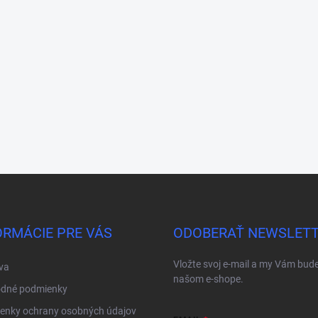
ORMÁCIE PRE VÁS
ODOBERAŤ NEWSLET
Vložte svoj e-mail a my Vám bud
va
našom e-shope.
dné podmienky
enky ochrany osobných údajov