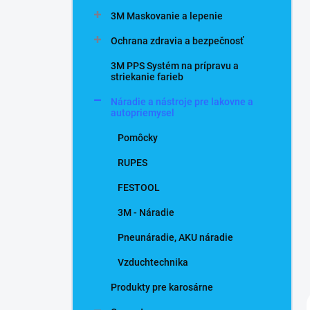
n
3M Maskovanie a lepenie
e
l
Ochrana zdravia a bezpečnosť
3M PPS Systém na prípravu a
striekanie farieb
Náradie a nástroje pre lakovne a
autopriemysel
Pomôcky
RUPES
FESTOOL
3M - Náradie
Pneunáradie, AKU náradie
Vzduchtechnika
Produkty pre karosárne