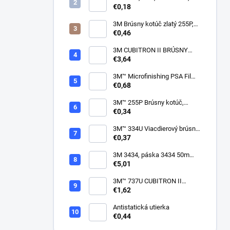
150mm
€0,18
3M Brúsny kotúč zlatý 255P,
suchý zips, 15 dier, v
€0,46
zrnitostiach od P80 do P600,
150 mm
3M CUBITRON II BRÚSNY
PÁSIK, 10 X 330 MM
€3,64
3M™ Microfinishing PSA Film
Disc 268L, 9 Mic 3MIL, 37 mm
€0,68
x NH
3M™ 255P Brúsny kotúč,
suchý zips, bez dier, 75mm
€0,34
3M™ 334U Viacdierový brúsny
kotúč Purple 75mm
€0,37
3M 3434, páska 3434 50m
modrá
€5,01
3M™ 737U CUBITRON II
VIACDIEROVÝ BRÚSNY
€1,62
HÁROK, SUCHÝ ZIPS, 70 X
396 MM
Antistatická utierka
€0,44