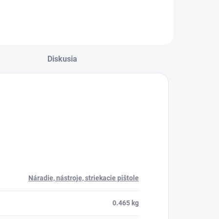
77/2,5
Diskusia
Náradie, nástroje, striekacie pištole
0.465 kg