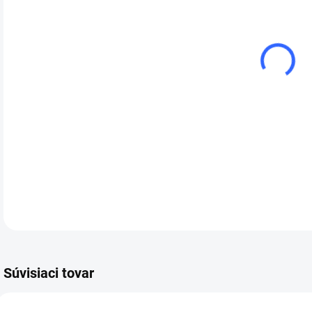
cena
SCK-
DETA
Súvisiaci tovar