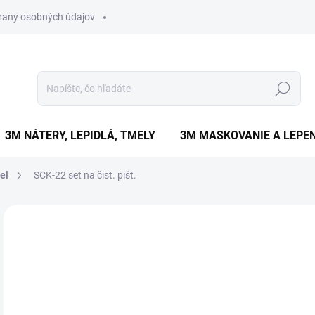
rany osobných údajov
Hľadať
3M NÁTERY, LEPIDLÁ, TMELY
3M MASKOVANIE A LEPEN
el
SCK-22 set na čist. pišt.
Neohodnotené
Podrobnosti hodnotenia
€
€19
Jedn
SK