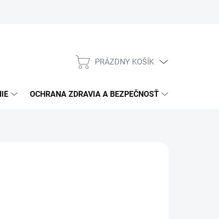
PRÁZDNY KOŠÍK
NÁKUPNÝ
KOŠÍK
IE
OCHRANA ZDRAVIA A BEZPEČNOSŤ
3M PPS S
23,37
/ ks
 bez DPH
otková
LADOM
(2 KS)