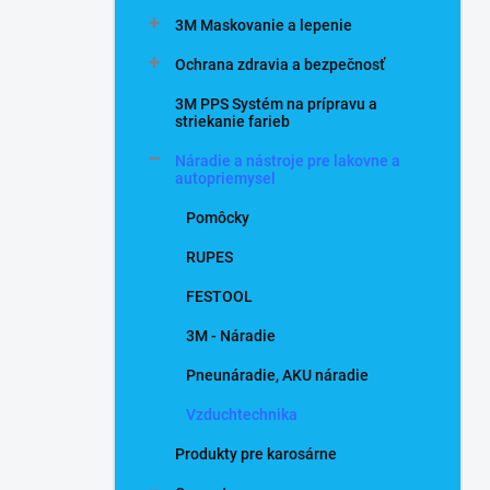
n
3M Maskovanie a lepenie
e
l
Ochrana zdravia a bezpečnosť
3M PPS Systém na prípravu a
striekanie farieb
Náradie a nástroje pre lakovne a
autopriemysel
Pomôcky
RUPES
FESTOOL
3M - Náradie
Pneunáradie, AKU náradie
Vzduchtechnika
Produkty pre karosárne