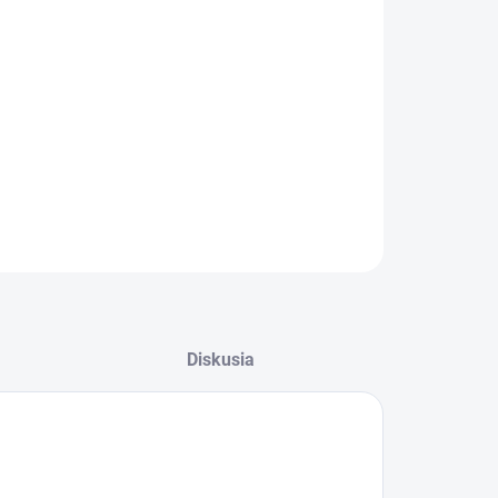
:
−
+
Pridať do košíka
ovacia trúbka
ILNÉ INFORMÁCIE
OPÝTAŤ SA
STRÁŽIŤ
Diskusia