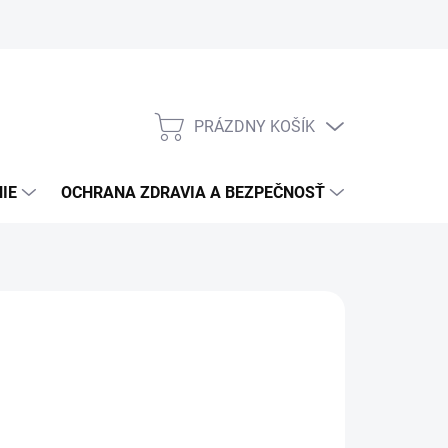
PRÁZDNY KOŠÍK
NÁKUPNÝ
KOŠÍK
IE
OCHRANA ZDRAVIA A BEZPEČNOSŤ
3M PPS S
1,72
/ ks
40 bez DPH
otková
LADOM
(6 KS)