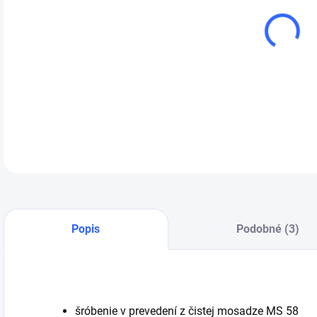
cena
Spoj
DETA
Popis
Podobné (3)
šróbenie v prevedení z čistej mosadze MS 58