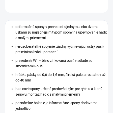
OPÝTAŤ SA
STRÁŽIŤ
deformačné spony v prevedení s jedným alebo dvoma
uškami sú najlacnejším typom spony na upevňovanie hadíc
s malými priemermi
nerozoberateľné spojenie, žiadny vyčnievajúci ostrý pásik
pre minimalizáciu poranení
prevedenie W1 – bielo zinkovaná oceľ, v súlade so
smernicami RoHS
hrúbka pásky od 0,6 do 1,6 mm, široká paleta rozsahov až
do 40 mm
hadicové spony určené predovšetkým pre rýchlu a lacnú
sériovú montáž hadíc s malými priemermi
poznámka
:
balenie je informatívne, spony dodávame
jednotlivo