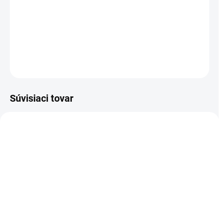
Striekacia pištoľ na nástrek podvozkov a dutín motorových
vozidiel.
DETAILNÉ INFORMÁCIE
OPÝTAŤ SA
STRÁŽIŤ
Súvisiaci tovar
SKLADOM
(8 KS)
SKLADOM
(9 KS)
KS-1000 Ochrana proti