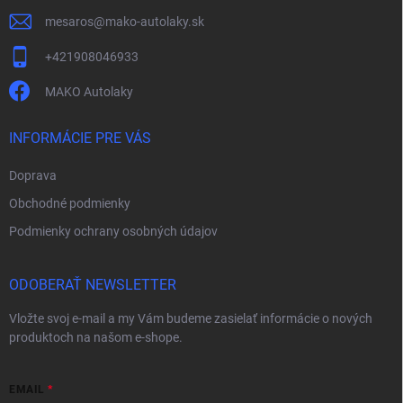
e
mesaros
@
mako-autolaky.sk
+421908046933
MAKO Autolaky
INFORMÁCIE PRE VÁS
Doprava
Obchodné podmienky
Podmienky ochrany osobných údajov
ODOBERAŤ NEWSLETTER
Vložte svoj e-mail a my Vám budeme zasielať informácie o nových
produktoch na našom e-shope.
EMAIL