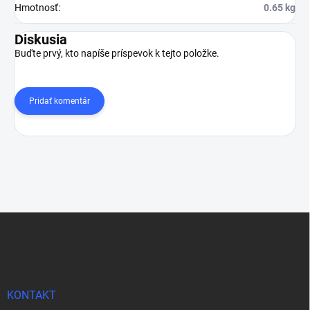
Hmotnosť
:
0.65 kg
Diskusia
Buďte prvý, kto napíše príspevok k tejto položke.
Pridať komentár
Z
á
p
ä
t
i
KONTAKT