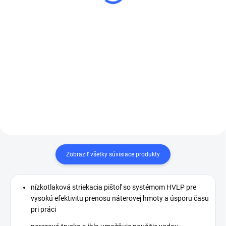
Do košíka
Do košíka
Filtračný vak SELFCLEAN
Festool
Zobraziť všetky súvisiace produkty
nízkotlaková striekacia pištoľ so systémom HVLP pre
vysokú efektivitu prenosu náterovej hmoty a úsporu času
pri práci