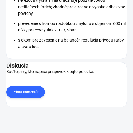
nerezová tryska a ihla umožňuje použitie vodou
riediteľných farieb;
vhodné pre stredne a vysoko adhezívne
povrchy
prevedenie s hornou nádobkou z nylonu s objemom 600 ml,
nízky pracovný tlak 2,0 - 3,5 bar
s okom pre zavesenie na balancér, regulácia prívodu farby
a tvaru lúča
Diskusia
Buďte prvý, kto napíše príspevok k tejto položke.
Pridať komentár