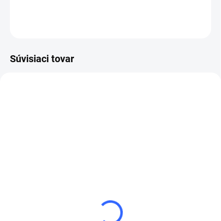
DETAILNÉ INFORMÁCIE
OPÝTAŤ SA
STRÁŽIŤ
Súvisiaci tovar
SKLADOM
SKLADOM
(1 KS)
(7 KS)
202 654 Festool filtračný
202 644 Festool filtračný
vak SC-FIS-CT 48/5
vak SC-FIS-CT 36/5
€15,13
€9,84
€12,30 bez DPH
€8 bez DPH