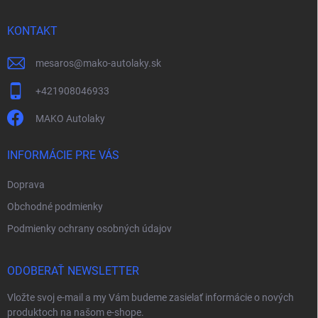
t
i
KONTAKT
e
mesaros
@
mako-autolaky.sk
+421908046933
MAKO Autolaky
INFORMÁCIE PRE VÁS
Doprava
Obchodné podmienky
Podmienky ochrany osobných údajov
ODOBERAŤ NEWSLETTER
Vložte svoj e-mail a my Vám budeme zasielať informácie o nových
produktoch na našom e-shope.