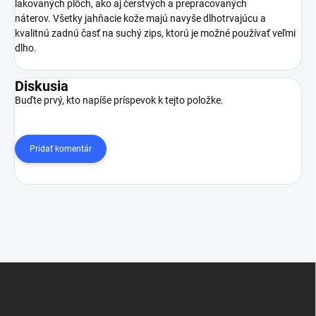
lakovaných plôch, ako aj čerstvých a prepracovaných
náterov.
Všetky jahňacie kože majú navyše dlhotrvajúcu a
kvalitnú zadnú časť na suchý zips, ktorú je možné používať veľmi
dlho.
Diskusia
Buďte prvý, kto napíše príspevok k tejto položke.
Pridať komentár
Z
á
p
ä