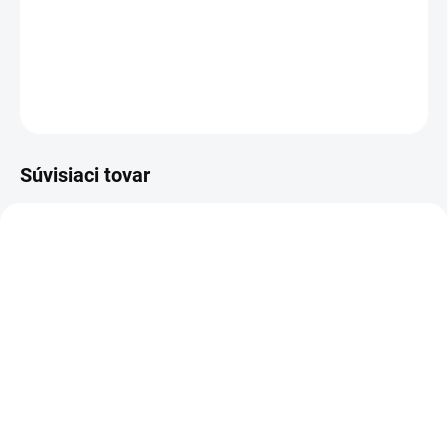
cena:
Jahňacia koža Merino, Ø 155 mm
DETAILNÉ INFORMÁCIE
OPÝTAŤ SA
STRÁŽIŤ
Súvisiaci tovar
SKLADOM
SKLADOM
(11 KS)
(7 KS)
Leštiaci
Leštiaci
kotúč,150mm,zelený
kotúč,150mm,oranžový