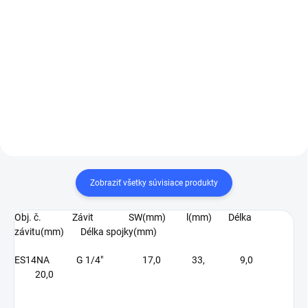
Do košíka
Do košíka
Excentrická brúska na stlačený
vzduch Festool LEX 3 77/2,5
FESTOOL Sacia hadica D
27/22x3,5m-AS-GQ/CT
Zobraziť všetky súvisiace produkty
Obj. č. Závit SW(mm) l(mm) Délka
závitu(mm) Délka spojky(mm)
ES14NA G 1/4" 17,0 33, 9,0
20,0