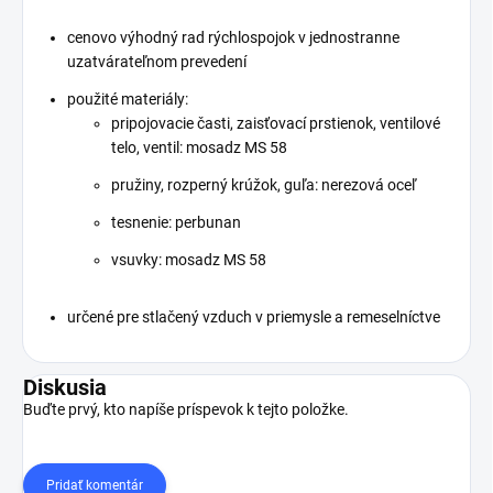
cenovo výhodný rad rýchlospojok v jednostranne
uzatvárateľnom prevedení
použité materiály:
pripojovacie časti, zaisťovací prstienok, ventilové
telo, ventil: mosadz MS 58
pružiny, rozperný krúžok, guľa: nerezová oceľ
tesnenie: perbunan
vsuvky: mosadz MS 58
určené pre stlačený vzduch v priemysle a remeselníctve
Diskusia
Buďte prvý, kto napíše príspevok k tejto položke.
Pridať komentár