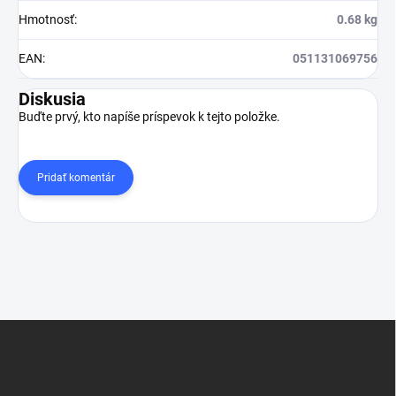
Hmotnosť
:
0.68 kg
EAN
:
051131069756
Diskusia
Buďte prvý, kto napíše príspevok k tejto položke.
Pridať komentár
Z
á
p
ä