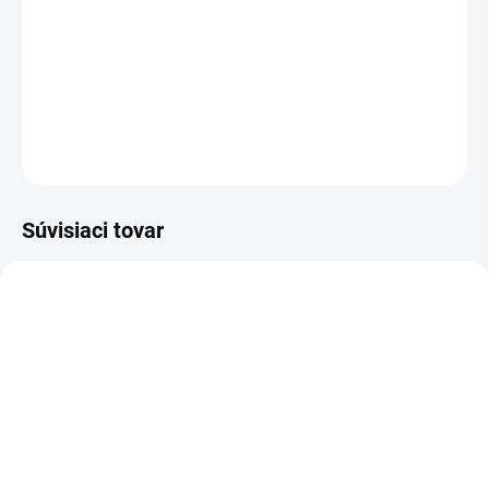
maskovanie, zalepovanie, lemovanie, vešanie poly-platní,
utesňovanie PVC potrubí, zakrývanie a mnoho ďalších
priemyselných aplikácií.
DETAILNÉ INFORMÁCIE
OPÝTAŤ SA
STRÁŽIŤ
Súvisiaci tovar
SKLADOM
SKLADOM
(7 KS)
(1 KS)