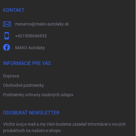
t
i
KONTAKT
e
mesaros
@
mako-autolaky.sk
+421908046933
MAKO Autolaky
INFORMÁCIE PRE VÁS
Doprava
Obchodné podmienky
Podmienky ochrany osobných údajov
ODOBERAŤ NEWSLETTER
Vložte svoj e-mail a my Vám budeme zasielať informácie o nových
produktoch na našom e-shope.