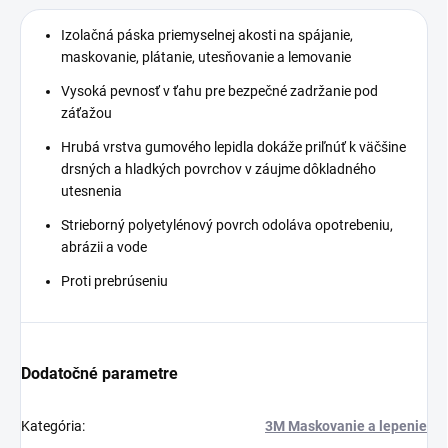
vynikajúcou priľnavosťou
k vozidlám.
Izolačná páska priemyselnej akosti na spájanie,
maskovanie, plátanie, utesňovanie a lemovanie
Vysoká pevnosť v ťahu pre bezpečné zadržanie pod
záťažou
Hrubá vrstva gumového lepidla dokáže priľnúť k väčšine
drsných a hladkých povrchov v záujme dôkladného
utesnenia
Strieborný polyetylénový povrch odoláva opotrebeniu,
abrázii a vode
Proti prebrúseniu
Dodatočné parametre
Kategória
:
3M Maskovanie a lepenie