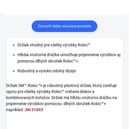
Zobraziť všetky súvisiace produkty
Držiak vhodný pre všetky výrobky Roloc™
Hlbšia vnútorná drážka umožňuje pripevnenie výrobkov aj
pomocou dlhých skrutiek Roloc™+.
Robustný a vysoko odolný dizajn
Držiak 3M™
Roloc™
+ je robustný plastový držiak, ktorý zaisťuje
oporu pre všetky výrobky Roloc™ vrátane diskov a
kombinovaných kotúčov. Držiak má hlbšiu vnútornú drážku na
pripevnenie výrobkov pomocou dlhých skrutiek Roloc™+
napríklad:
3M 51893