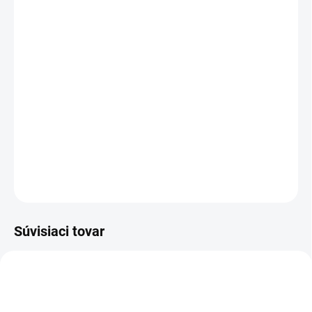
VARIANT
−
+
Pridať do košíka
Držiak Roloc™ je robustný plastový držiak, ktorý zaisťuje oporu
pre všetky výrobky Roloc™ vrátane diskov a kombinovaných
kotúčov. Držiak má hlbšiu vnútornú drážku na pripevnenie
výrobkov pomocou skrutiek Roloc™+ /dlhých aj krátkych
skrutiek/.
DETAILNÉ INFORMÁCIE
OPÝTAŤ SA
STRÁŽIŤ
Súvisiaci tovar
Ø 75MM
Ø 75MM