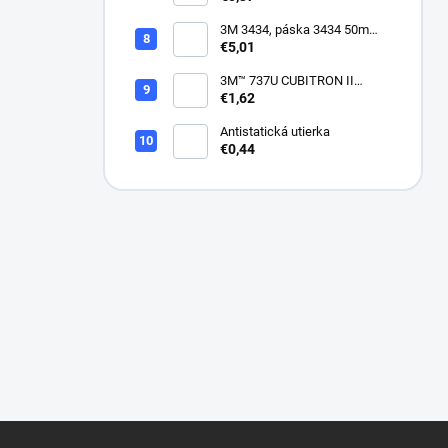
3M 3434, páska 3434 50m
modrá
€5,01
3M™ 737U CUBITRON II
VIACDIEROVÝ BRÚSNY
€1,62
HÁROK, SUCHÝ ZIPS, 70 X
396 MM
Antistatická utierka
€0,44
Z