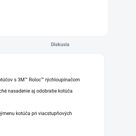
t™, čierny, mäkký
Diskusia
kotúčov s 3M™ Roloc™ rýchloupínačom
ché nasadenie aj odobratie kotúča
výmenu kotúča pri viacstupňových