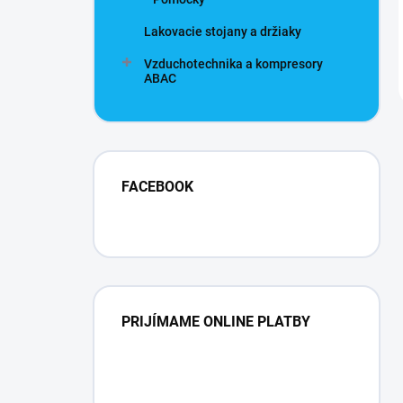
Lakovacie stojany a držiaky
Vzduchotechnika a kompresory
ABAC
FACEBOOK
PRIJÍMAME ONLINE PLATBY