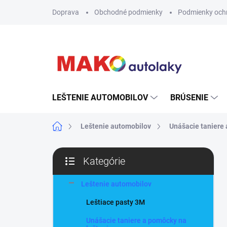
Prejsť
Doprava
Obchodné podmienky
Podmienky och
na
obsah
LEŠTENIE AUTOMOBILOV
BRÚSENIE
Domov
Leštenie automobilov
Unášacie taniere 
B
Kategórie
o
Preskočiť
č
kategórie
n
Leštenie automobilov
ý
Leštiace pasty 3M
p
a
Unášacie taniere a pomôcky na