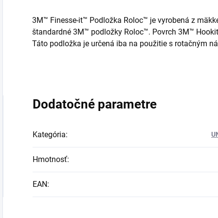
3M™ Finesse-it™ Podložka Roloc™ je vyrobená z mäkke
štandardné 3M™ podložky Roloc™. Povrch 3M™ Hookit™ p
Táto podložka je určená iba na použitie s rotačným n
Dodatočné parametre
Kategória
:
U
Hmotnosť
:
EAN
: