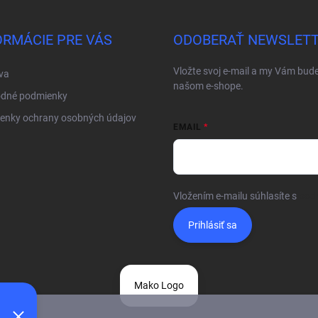
ORMÁCIE PRE VÁS
ODOBERAŤ NEWSLET
Vložte svoj e-mail a my Vám bud
va
našom e-shope.
dné podmienky
enky ochrany osobných údajov
EMAIL
Vložením e-mailu súhlasíte s
pod
Prihlásiť sa
Mako Logo