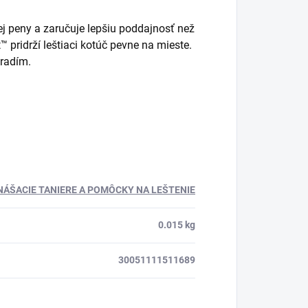
j peny a zaručuje lepšiu poddajnosť než
ridrží leštiaci kotúč pevne na mieste.
áradím.
NÁŠACIE TANIERE A POMÔCKY NA LEŠTENIE
0.015 kg
30051111511689