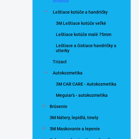
n
leštenie
e
Leštiace kotúče a handričky
l
3M Leštiace kotúče veľké
Leštiace kotúče malé 75mm
Leštiace a čistiace handričky a
utierky
Trizact
Autokozmetika
3M CAR CARE - Autokozmetika
Meguiar’s - autokozmetika
Brúsenie
3M Nátery, lepidlá, tmely
3M Maskovanie a lepenie