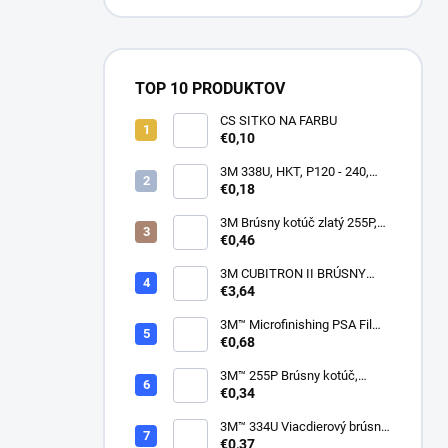
TOP 10 PRODUKTOV
CS SITKO NA FARBU
€0,10
3M 338U, HKT, P120 - 240,
150mm
€0,18
3M Brúsny kotúč zlatý 255P,
suchý zips, 15 dier, v
€0,46
zrnitostiach od P80 do P600,
150 mm
3M CUBITRON II BRÚSNY
PÁSIK, 10 X 330 MM
€3,64
3M™ Microfinishing PSA Film
Disc 268L, 9 Mic 3MIL, 37 mm
€0,68
x NH
3M™ 255P Brúsny kotúč,
suchý zips, bez dier, 75mm
€0,34
3M™ 334U Viacdierový brúsny
kotúč Purple 75mm
€0,37