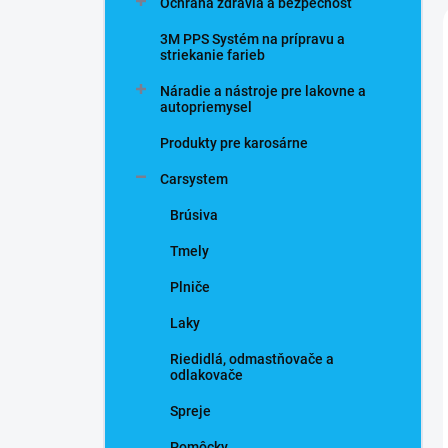
Ochrana zdravia a bezpečnosť
3M PPS Systém na prípravu a
striekanie farieb
Náradie a nástroje pre lakovne a
autopriemysel
Produkty pre karosárne
Carsystem
Brúsiva
Tmely
Plniče
Laky
Riedidlá, odmastňovače a
odlakovače
Spreje
Pomôcky