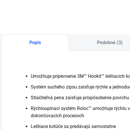
I
všetky výrobky
žltý, 75 mm
Roloc™ vrátane
diskov a
kombinovaných
kotúčov. Držiak má
hlbšiu vnútornú
drážku na
pripevnenie
výrobkov pomocou
skrutiek Roloc™+
Popis
Podobné (3)
/dlhých aj krátkych
skrutiek/.
Umožňuje pripevnenie 3M™ Hookit™ leštiacich 
Systém suchého zipsu zaisťuje rýchle a jednodu
Stlačiteľná pena zaisťuje prispôsobenie povrchu
Rýchloupínací systém Roloc™ umožňuje rýchlu 
dokončovacích procesoch
Leštiace kotúče sa predávajú samostatne