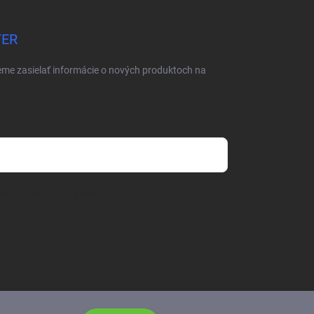
TER
eme zasielať informácie o nových produktoch na
mienkami ochrany osobných údajov