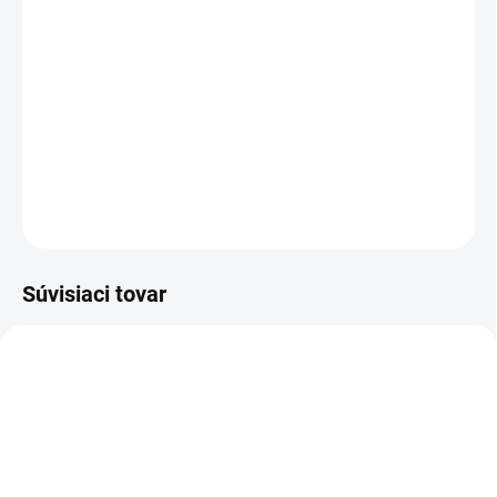
cena:
−
+
Pridať do košíka
3M™PIŠTOL ACCUSPRAY HGP + REGULÁTOR TLAKU + 2 DÝZY
(1,8MM) + 2 DÝZY (2 MM)
DETAILNÉ INFORMÁCIE
OPÝTAŤ SA
STRÁŽIŤ
Súvisiaci tovar