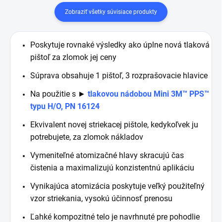
Zobraziť všetky súvisiace produkty
Poskytuje rovnaké výsledky ako úplne nová tlaková
pištoľ za zlomok jej ceny
Súprava obsahuje 1 pištoľ, 3 rozprašovacie hlavice
Na použitie s ►
tlakovou nádobou Mini 3M™ PPS™
typu H/O, PN 16124
Ekvivalent novej striekacej pištole, kedykoľvek ju
potrebujete, za zlomok nákladov
Vymeniteľné atomizačné hlavy skracujú čas
čistenia a maximalizujú konzistentnú aplikáciu
Vynikajúca atomizácia poskytuje veľký použiteľný
vzor striekania, vysokú účinnosť prenosu
Ľahké kompozitné telo je navrhnuté pre pohodlie