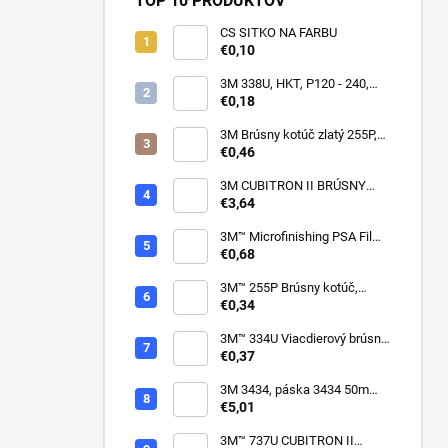
TOP 10 PRODUKTOV
CS SITKO NA FARBU
€0,10
3M 338U, HKT, P120 - 240,
150mm
€0,18
3M Brúsny kotúč zlatý 255P,
suchý zips, 15 dier, v
€0,46
zrnitostiach od P80 do P600,
150 mm
3M CUBITRON II BRÚSNY
PÁSIK, 10 X 330 MM
€3,64
3M™ Microfinishing PSA Film
Disc 268L, 9 Mic 3MIL, 37 mm
€0,68
x NH
3M™ 255P Brúsny kotúč,
suchý zips, bez dier, 75mm
€0,34
3M™ 334U Viacdierový brúsny
kotúč Purple 75mm
€0,37
3M 3434, páska 3434 50m
modrá
€5,01
3M™ 737U CUBITRON II