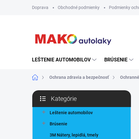
Prejsť
Doprava
Obchodné podmienky
Podmienky och
na
obsah
LEŠTENIE AUTOMOBILOV
BRÚSENIE
Domov
Ochrana zdravia a bezpečnosť
Ochranné
B
Kategórie
o
Preskočiť
č
kategórie
n
Leštenie automobilov
ý
Brúsenie
p
a
3M Nátery, lepidlá, tmely