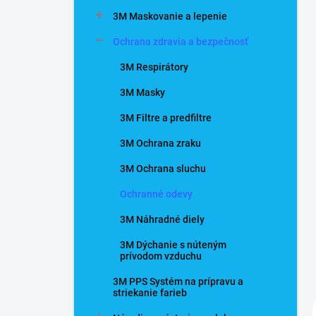
n
3M Maskovanie a lepenie
e
l
Ochrana zdravia a bezpečnosť
3M Respirátory
3M Masky
3M Filtre a predfiltre
3M Ochrana zraku
3M Ochrana sluchu
Ochranné odevy
3M Náhradné diely
3M Dýchanie s núteným
prívodom vzduchu
3M PPS Systém na prípravu a
striekanie farieb