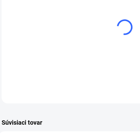
cena
VAR
Ochr
prot
prac
DETA
Súvisiaci tovar