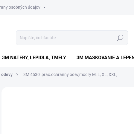
rany osobných údajov
Hľadať
3M NÁTERY, LEPIDLÁ, TMELY
3M MASKOVANIE A LEPEN
 odevy
3M 4530 ,prac.ochranný odev,modrý M, L, XL, XXL,
1 hodnotenie
Podrobnosti hodnotenia
ZNAČKA:
3
€
€11
Jedn
ZVO