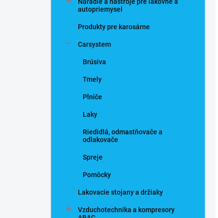
Náradie a nástroje pre lakovne a
autopriemysel
Produkty pre karosárne
Carsystem
Brúsiva
Tmely
Plniče
Laky
Riedidlá, odmastňovače a
odlakovače
Spreje
Pomôcky
Lakovacie stojany a držiaky
Vzduchotechnika a kompresory
ABAC