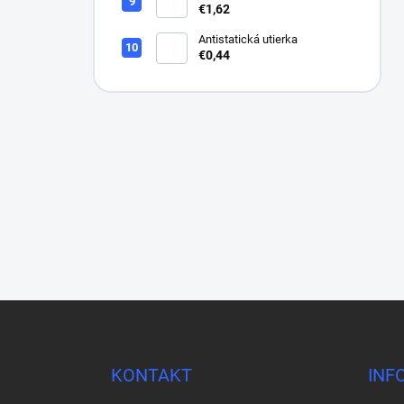
VIACDIEROVÝ BRÚSNY
€1,62
HÁROK, SUCHÝ ZIPS, 70 X
396 MM
Antistatická utierka
€0,44
Z
á
p
ä
KONTAKT
INF
t