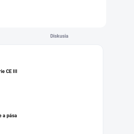
hygienickú
ochranu, pohodlie
a nízku hmotnosť.
Poskytuje tiež
ochranu proti
prachu, aerosólom
a nepríjemnému
Diskusia
zápachu kyslých
plynov.
e CE III
e a pása