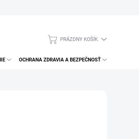
PRÁZDNY KOŠÍK
NÁKUPNÝ
KOŠÍK
IE
OCHRANA ZDRAVIA A BEZPEČNOSŤ
3M PPS S
M PSD
14,16
/ ks
,51 bez DPH
otková
ĽTE VARIANT