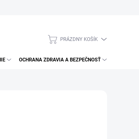
PRÁZDNY KOŠÍK
NÁKUPNÝ
KOŠÍK
IE
OCHRANA ZDRAVIA A BEZPEČNOSŤ
3M PPS S
:
3M PSD
0,46
/ ks
37 bez DPH
otková
PREDANÉ