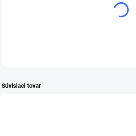
cena
Ušné
opti
ušné
DETA
Súvisiaci tovar
2720
2800