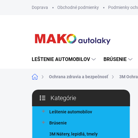
Prejsť
Doprava
Obchodné podmienky
Podmienky och
na
obsah
LEŠTENIE AUTOMOBILOV
BRÚSENIE
Domov
Ochrana zdravia a bezpečnosť
3M Ochra
B
Kategórie
o
Preskočiť
č
kategórie
n
Leštenie automobilov
ý
Brúsenie
p
a
3M Nátery, lepidlá, tmely