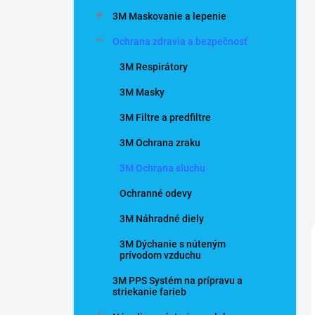
n
3M Maskovanie a lepenie
e
l
Ochrana zdravia a bezpečnosť
3M Respirátory
3M Masky
3M Filtre a predfiltre
3M Ochrana zraku
3M Ochrana sluchu
Ochranné odevy
3M Náhradné diely
3M Dýchanie s núteným
prívodom vzduchu
3M PPS Systém na prípravu a
striekanie farieb