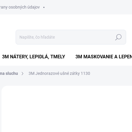
rany osobných údajov
Hľadať
3M NÁTERY, LEPIDLÁ, TMELY
3M MASKOVANIE A LEPEN
na sluchu
3M Jednorazové ušné zátky 1130
Neohodnotené
Podrobnosti hodnotenia
ZNAČKA
€
€0,
Jedn
VY