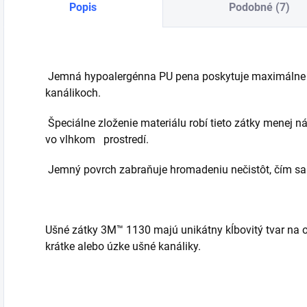
Popis
Podobné (7)
Jemná hypoalergénna PU pena poskytuje maximálne p
kanálikoch.
Špeciálne zloženie materiálu robí tieto zátky menej n
vo vlhkom prostredí.
Jemný povrch zabraňuje hromadeniu nečistôt, čím sa
Ušné zátky 3M™ 1130 majú unikátny kĺbovitý tvar na 
krátke alebo úzke ušné kanáliky.