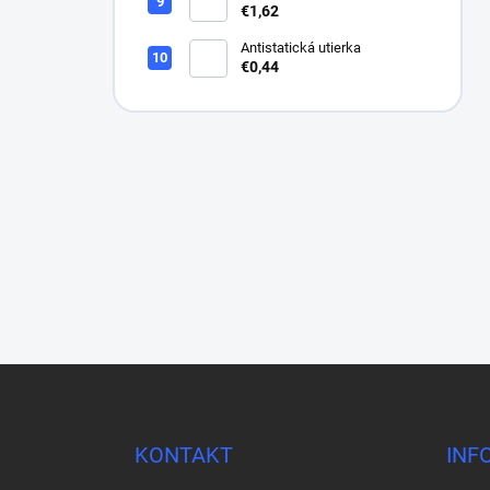
VIACDIEROVÝ BRÚSNY
€1,62
HÁROK, SUCHÝ ZIPS, 70 X
396 MM
Antistatická utierka
€0,44
Z
á
p
ä
KONTAKT
INF
t