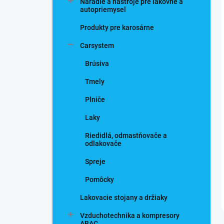
Náradie a nástroje pre lakovne a
autopriemysel
Produkty pre karosárne
Carsystem
Brúsiva
Tmely
Plniče
Laky
Riedidlá, odmastňovače a
odlakovače
Spreje
Pomôcky
Lakovacie stojany a držiaky
Vzduchotechnika a kompresory
ABAC