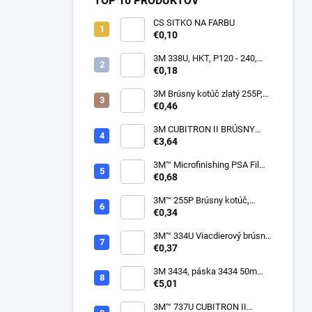
TOP 10 PRODUKTOV
CS SITKO NA FARBU
€0,10
3M 338U, HKT, P120 - 240,
150mm
€0,18
3M Brúsny kotúč zlatý 255P,
suchý zips, 15 dier, v
€0,46
zrnitostiach od P80 do P600,
150 mm
3M CUBITRON II BRÚSNY
PÁSIK, 10 X 330 MM
€3,64
3M™ Microfinishing PSA Film
Disc 268L, 9 Mic 3MIL, 37 mm
€0,68
x NH
3M™ 255P Brúsny kotúč,
suchý zips, bez dier, 75mm
€0,34
3M™ 334U Viacdierový brúsny
kotúč Purple 75mm
€0,37
3M 3434, páska 3434 50m
modrá
€5,01
3M™ 737U CUBITRON II