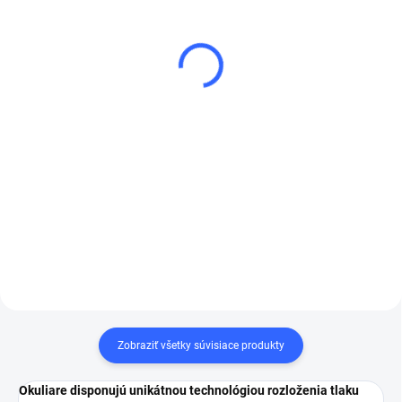
3M chrániče sluchu 510A
3M™ Vopred tvarované
ušné zátky 1271
€28,41
€2
€23,10 bez DPH
€1,63 bez DPH
Do košíka
Do košíka
Mušľové chrániče sluchu
3M™ PELTOR™ Optime™ I
Vopred tvarované ušné
H510A-401-GU - inovatívne
zátky so šnúrkou 3M™ 1271
chrániče sluchu s nízkou
sa dodávajú v krabičke
hmotnosťou, ktoré znižujú
upevniteľnej pomocou klipu
hladiny hluku až o 27 dB.
na opasok. Takéto riešenie
udržiava zátky čisté a
chránené medzi
jednotlivými použitiami.
Zobraziť všetky súvisiace produkty
Okuliare disponujú unikátnou technológiou rozloženia tlaku