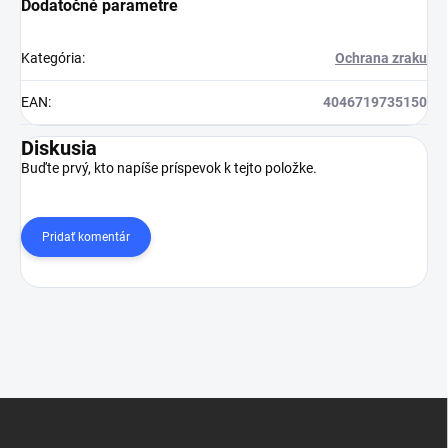
Dodatočné parametre
Kategória
:
Ochrana zraku
EAN
:
4046719735150
Diskusia
Buďte prvý, kto napíše príspevok k tejto položke.
Pridať komentár
Z
á