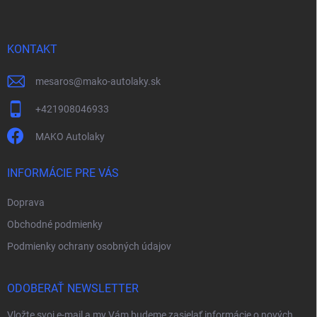
p
ä
t
i
KONTAKT
e
mesaros
@
mako-autolaky.sk
+421908046933
MAKO Autolaky
INFORMÁCIE PRE VÁS
Doprava
Obchodné podmienky
Podmienky ochrany osobných údajov
ODOBERAŤ NEWSLETTER
Vložte svoj e-mail a my Vám budeme zasielať informácie o nových