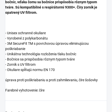
bočníc, vďaka čomu sa bočnice prispôsobia rôznym typom
tváre. Sú kompatibilné s respirátormi 9300+. Číry zorník je
opatrený UV filtrom.
- Unisex ochranné okuliare
- Vyrobené z polykarbonátu
- 3M SecureFit TM s povrchovou úpravou eliminujúcou
poškriabanie
- Unikátna technológia rozloženia tlaku bočníc
- Bočnice sa prispôsobia rôznym typom tváre
- Zorník s UV filtrom
- Okuliare spĺňajú normu EN 170
úprava proti poškriabaniu a proti zahmlievaniu, číre šošovky
Farebné vyhotovenie: číre