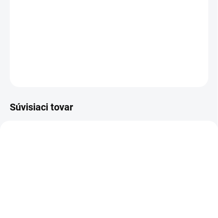
cena:
Pracovné okuliare 3M SecureFit TM sú štýlové ochranné
okuliare, ktoré zabezpečia ochranu pre vaše oči pri práci.
Okuliare sú vyrobené z kvalitného polykarbonátu a vynikajú
svojou veľmi nízkou hmotnosťou.
DETAILNÉ INFORMÁCIE
OPÝTAŤ SA
STRÁŽIŤ
Súvisiaci tovar
SKLADOM
SKLADOM
(16 KS)
(>100 KS)