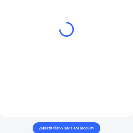
(3 KS)
3M 06348 Maskovacia
3M 50989 Mask. fólia
páska lemu s prúžkom
Premium Plus 5m x
15 mm
150m
€43,44
€178,53
€35,32 bez DPH
€145,15 bez DPH
Do košíka
Do košíka
3M™ maskovacia páska na
Prémiová plastová fólia
lemy dvíha a chráni tesnenie
počas maskovania karosérie
s vysokou hustotou,
automobilov.
ktorá odoláva vzniku
vlhkých odtlačkov alebo
matných miest na
striekanom povrchu
automobilu. Táto
prémiová fólia umožňuje
Zobraziť všetky súvisiace produkty
jednoduchú manipuláciu