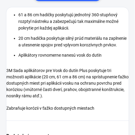
a zvýšenú priľnavosť na
vozidle.
61 a 86 cm hadičky poskytujú jednotný 360-stupňový
rozptyl nástreku a zabezpečujú tak maximálne možné
pokrytie pri každej aplikácii.
20 cm hadička poskytuje silný prúd materiálu na zaplnenie
a utesnenie spojov pred vplyvom korozívnych prvkov.
Aplikátory rovnomerne nanesú vosk do dutín
3M Sada aplikátorov pre Vosk do dutín Plus poskytuje tri
možnosti aplikácie (20 cm, 61 cm a 86 cm) na sprístupnenie ťažko
dostupných miest pri aplikácii vosku na ochranu povrchu pred
koróziou (vnútorné časti dverí, prahov, obojstranné konštrukcie,
nosníky rámu atď.).
Zabraňuje korózii v ťažko dostupných miestach