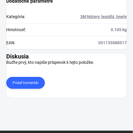
Dodatočné parametre
Kategória
:
3M Nátery, lepidlá, tmely
Hmotnosť
:
0.105 kg
EAN
:
051135088517
Diskusia
Buďte prvý, kto napíše príspevok k tejto položke.
Pridať komentár