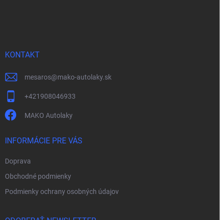
Z
á
p
ä
t
i
KONTAKT
e
mesaros
@
mako-autolaky.sk
+421908046933
MAKO Autolaky
INFORMÁCIE PRE VÁS
Doprava
Obchodné podmienky
Podmienky ochrany osobných údajov