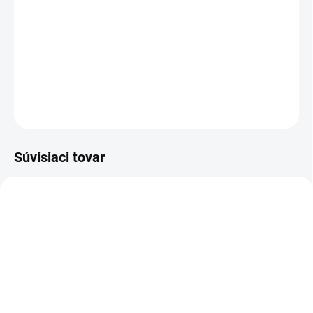
cena:
−
+
Pridať do košíka
DETAILNÉ INFORMÁCIE
OPÝTAŤ SA
STRÁŽIŤ
Súvisiaci tovar
SKLADOM
(5 KS)
SKLADOM