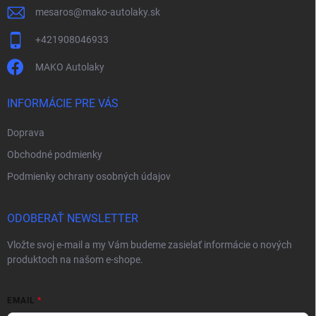
ý
mesaros
@
mako-autolaky.sk
p
i
+421908046933
s
u
MAKO Autolaky
INFORMÁCIE PRE VÁS
Doprava
Obchodné podmienky
Podmienky ochrany osobných údajov
ODOBERAŤ NEWSLETTER
Vložte svoj e-mail a my Vám budeme zasielať informácie o nových
produktoch na našom e-shope.
EMAIL