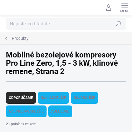
Prejsť
na
obsah
Hľadať
Produkty
Mobilné bezolejové kompresory
Pro Line Zero, 1,5 - 3 kW, klinové
remene
, Strana 2
R
a
ODPORÚČAME
NAJLACNEJŠIE
NAJDRAHŠIE
d
e
NAJPREDÁVANEJŠIE
ABECEDNE
n
i
21
položiek celkom
e