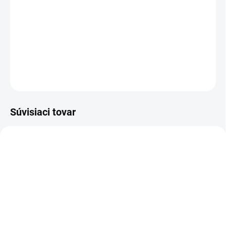
−
+
Pridať do košíka
Adaptéry na uchytenie v balení
DETAILNÉ INFORMÁCIE
OPÝTAŤ SA
STRÁŽIŤ
Súvisiaci tovar
SKLADOM
(2 KS)
SKLADOM