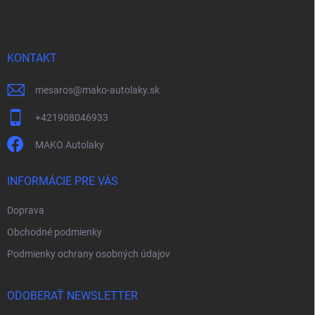
p
ä
t
i
KONTAKT
e
mesaros
@
mako-autolaky.sk
+421908046933
MAKO Autolaky
INFORMÁCIE PRE VÁS
Doprava
Obchodné podmienky
Podmienky ochrany osobných údajov
ODOBERAŤ NEWSLETTER