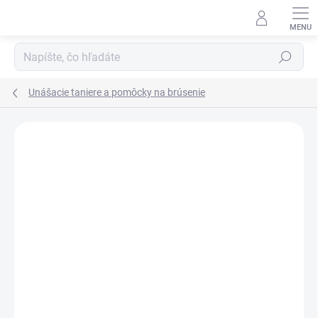
Prejsť
na
obsah
Hľadať
Unášacie taniere a pomôcky na brúsenie
1 hodnotenie
Podrobnosti hodnotenia
ZNAČKA:
WIBECO