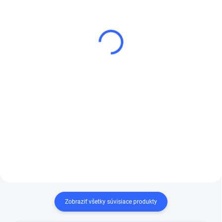
(1 KS)
Unášac,74mm,medium,M6
VSB brúsny hoblík 115 x
€7,12
230 mm s odsávaním
€5,79 bez DPH
€29,52
Do košíka
€24 bez DPH
Do košíka
Suchý zips na zadnej
strane tohto stredne
Brúsny hoblík na suché
tvrdého
brúsneho
brúsenie 115 x 230 mm s
odsávaním , suchý zips.
taniera
zaisťuje dobrú
Súčasťou balenia je adaptér
na odsávanie.
priľnavosť a umožňuje
rýchlu a jednoduchú
výmenu taniera. Brúsny
tanier má priemer 75
mm.
Zobraziť všetky súvisiace produkty