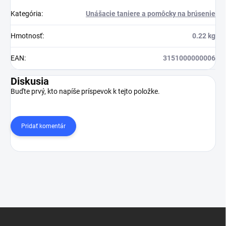
Kategória
:
Unášacie taniere a pomôcky na brúsenie
Hmotnosť
:
0.22 kg
EAN
:
3151000000006
Diskusia
Buďte prvý, kto napíše príspevok k tejto položke.
Pridať komentár
Z
á